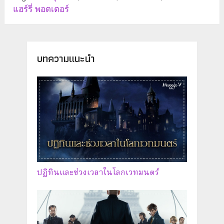
แฮร์รี่ พอตเตอร์
บทความแนะนำ
ปฏิทินและช่วงเวลาในโลกเวทมนตร์