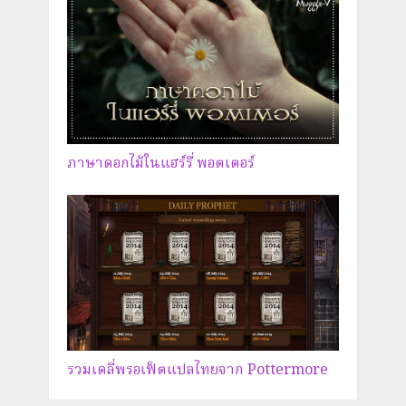
ภาษาดอกไม้ในแฮร์รี่ พอตเตอร์
รวมเดลี่พรอเฟ็ตแปลไทยจาก Pottermore