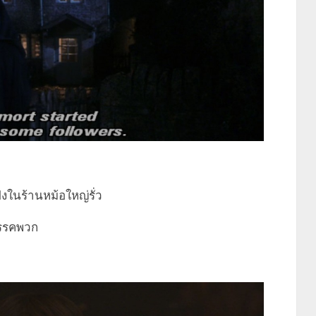
ังในร้านหม้อใหญ่รั่ว
พรรคพวก