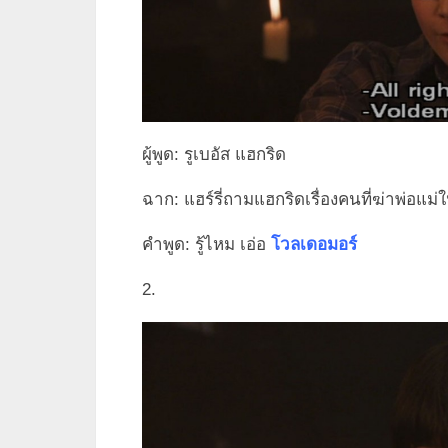
ผู้พูด: รูเบอัส แฮกริด
ฉาก: แฮร์รี่ถามแฮกริดเรื่องคนที่ฆ่าพ่อแม่
คำพูด: รู้ไหม เอ่อ
โวลเดอมอร์
2.