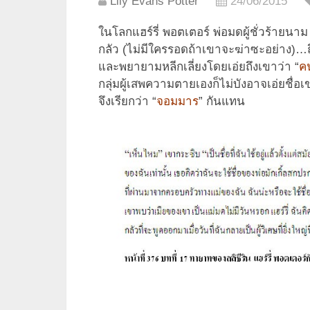
Lily Evans Potter
24/06/2015
ในโลกแฮร์รี่ พอตเตอร์ พ่อมดผู้ชั่วร้ายนาม
กลัว (ไม่มีใครรอดถ้าเขาจะฆ่าซะอย่าง)…ถึ
และพยายามหลีกเลี่ยงโดยเอ่ยถึงเขาว่า “
คน
กลุ่มผู้เสพความตายเองก็ไม่บังอาจเอ่ยชื่
จึงเรียกว่า “
จอมมาร
” กันแทน