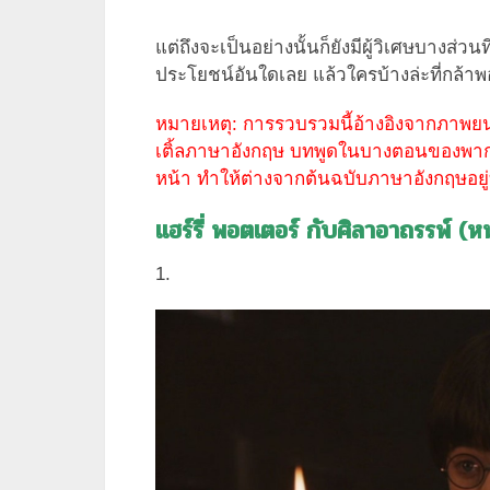
แต่ถึงจะเป็นอย่างนั้นก็ยังมีผู้วิเศษบางส่วน
ประโยชน์อันใดเลย แล้วใครบ้างล่ะที่กล
หมายเหตุ: การรวบรวมนี้อ้างอิงจากภาพย
เติ้ลภาษาอังกฤษ บทพูดในบางตอนของพากย
หน้า ทำให้ต่างจากต้นฉบับภาษาอังกฤษอยู่
แฮร์รี่ พอตเตอร์ กับศิลาอาถรรพ์ (ห
1.