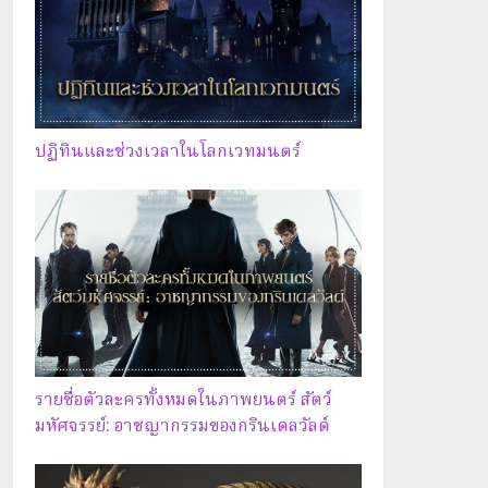
ปฏิทินและช่วงเวลาในโลกเวทมนตร์
รายชื่อตัวละครทั้งหมดในภาพยนตร์ สัตว์
มหัศจรรย์: อาชญากรรมของกรินเดลวัลด์