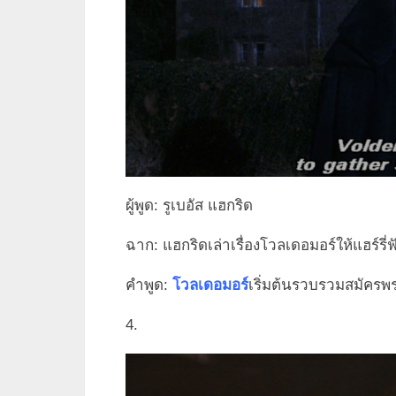
ผู้พูด: รูเบอัส แฮกริด
ฉาก: แฮกริดเล่าเรื่องโวลเดอมอร์ให้แฮร์รี่ฟ
คำพูด:
โวลเดอมอร์
เริ่มต้นรวบรวมสมัคร
4.