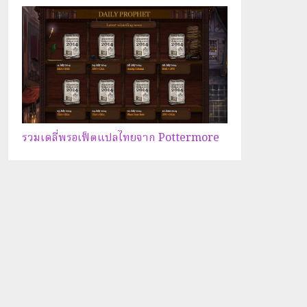
รวมเดลี่พรอเฟ็ตแปลไทยจาก Pottermore