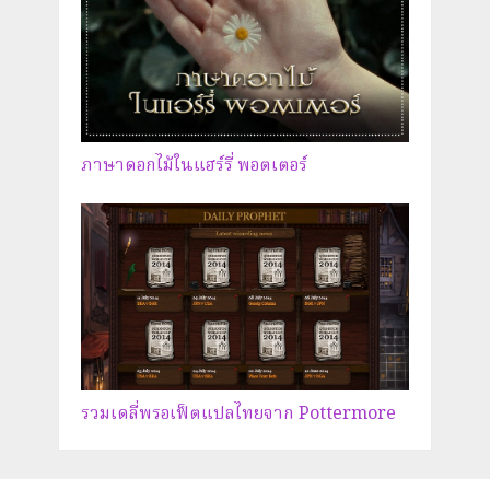
ภาษาดอกไม้ในแฮร์รี่ พอตเตอร์
รวมเดลี่พรอเฟ็ตแปลไทยจาก Pottermore