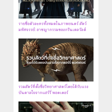
รายชื่อตัวละครทั้งหมดในภาพยนตร์ สัตว์
มหัศจรรย์: อาชญากรรมของกรินเดลวัลด์
รวมสัตว์ที่ตั้งชื่อวิทยาศาสตร์โดยได้รับแรง
บันดาลใจจากแฮร์รี่ พอตเตอร์