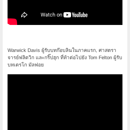
Warwick Davis ผู้รับบทก๊อบลินในภาคแรก, ศาสตรา
จารย์ฟลิตวิก และกริ๊ปฮุก ที่ท้าต่อไปยัง Tom Felton ผู้รับ
บทเดรโก มัลฟอย