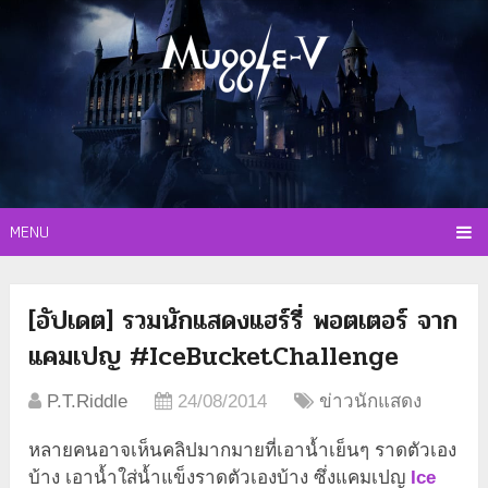
MENU
[อัปเดต] รวมนักแสดงแฮร์รี่ พอตเตอร์ จาก
แคมเปญ #IceBucketChallenge
P.T.Riddle
24/08/2014
ข่าวนักแสดง
หลายคนอาจเห็นคลิปมากมายที่เอาน้ำเย็นๆ ราดตัวเอง
บ้าง เอาน้ำใส่น้ำแข็งราดตัวเองบ้าง ซึ่งแคมเปญ
Ice