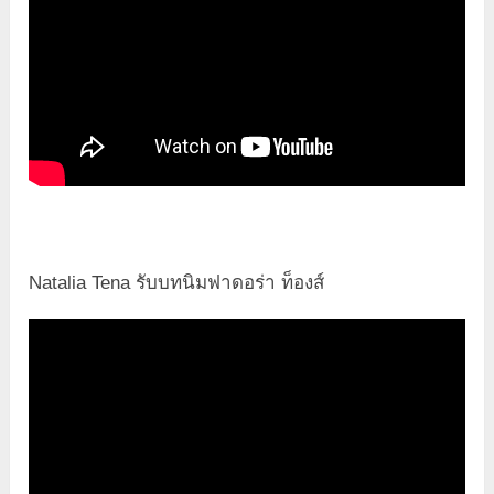
Natalia Tena รับบทนิมฟาดอร่า ท็องส์