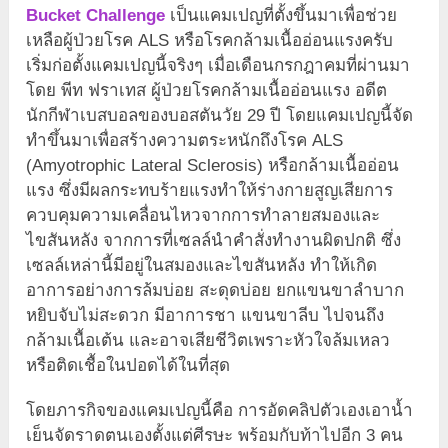
Bucket Challenge
เป็นแคมเปญที่ตั้งขึ้นมาเพื่อช่วย
เหลือผู้ป่วยโรค ALS หรือโรคกล้ามเนื้ออ่อนแรงครับ
เริ่มก่อตั้งแคมเปญนี้จริงๆ เมื่อเดือนกรกฎาคมที่ผ่านมา
โดย พีท ฟราเทส ผู้ป่วยโรคกล้ามเนื้ออ่อนแรง อดีต
นักกีฬาเบสบอลของบอสตันวัย 29 ปี โดยแคมเปญนี้จัด
ทำขึ้นมาเพื่อสร้างความตระหนักถึงโรค ALS
(Amyotrophic Lateral Sclerosis) หรือกล้ามเนื้ออ่อน
แรง ซึ่งมีผลกระทบร้ายแรงทำให้ร่างกายสูญเสียการ
ควบคุมความเคลื่อนไหวจากการทำลายสมองและ
ไขสันหลัง จากการที่เซลล์นำคำสั่งทำงานผิดปกติ ซึ่ง
เซลล์เหล่านี้มีอยู่ในสมองและไขสันหลัง ทำให้เกิด
อาการอย่างการล้มบ่อย สะดุดบ่อย ยกแขนขาลำบาก
หยิบจับไม่สะดวก มีอาการชา แขนขาลีบ ไปจนถึง
กล้ามเนื้อเต้น และอาจเสียชีวิตเพราะหัวใจล้มเหลว
หรือติดเชื้อในปอดได้ในที่สุด
โดยภารกิจของแคมเปญนี้คือ การอัดคลิปตัวเองเอาน้ำ
เย็นจัดราดตนเองตั้งแต่ศีรษะ พร้อมกับท้าไปอีก 3 คน