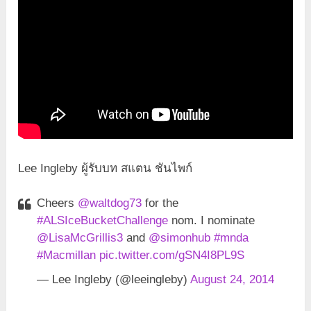
Lee Ingleby ผู้รับบท สแตน ชันไพก์
Cheers
@waltdog73
for the
#ALSIceBucketChallenge
nom. I nominate
@LisaMcGrillis3
and
@simonhub
#mnda
#Macmillan
pic.twitter.com/gSN4I8PL9S
— Lee Ingleby (@leeingleby)
August 24, 2014