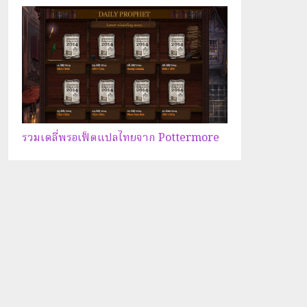
รวมเดลี่พรอเฟ็ตแปลไทยจาก Pottermore