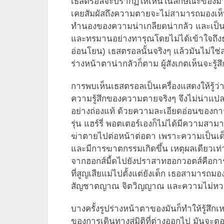
เธสตรอลจะปรากฏให้เห็นในลักษณะของม้าโคร
เคยสัมผัสถึงความตายจะไม่สามารถมองเห็น
ทำนองของความน่าเกลียดน่ากลัว และเป็นส
และทรมานอย่างทารุณโดยไม่ได้เข้าใจถึง
อ่อนโยน) เธสตรอลนั้นจริงๆ แล้วมันไม่ใช่
ร่างหน้าตาน่ากลัวก็ตาม ผู้สังเกตเห็นจะรู
การพบเห็นเธสตรอลเป็นเครื่องแสดงให้รู้ว่าผ
ความรู้สึกของความตายจริงๆ จึงไม่น่าแป
อย่างถ่องแท้ ด้วยความละเอียดอ่อนของการส่
รุ่น แฮร์รี่ พอตเตอร์เองก็ไม่ได้มีความ
ฆ่าตายไปต่อหน้าต่อตา เพราะความเป็นเด็
และมีการฆาตกรรมเกิดขึ้น เหตุผลเดียวเท่
จากฮอกส์มี้ดไปยังปราสาทฮอกวอตส์คือการตา
ที่สูญเสียแม่ไปตั้งแต่ยังเด็ก เธอสามารถ
สัญชาตญาณ จิตวิญญาณ และความไม่หวา
บางครั้งรูปร่างหน้าตาของมันก็ทำให้รู้สึกเ
ของการเดินทางสู่มิติที่ต่างออกไป มันจะตอ