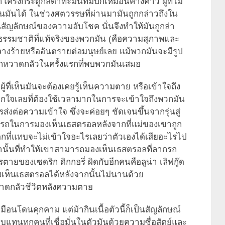
งกระดูกสีดำทะมึนที่มีปีกเหมือนค้างคาว ผู้ที่ไม่
มันได้ ในช่วงศตวรรษที่ผ่านมามันถูกกล่าวถึงใน
ัญลักษณ์ของความอับโชค นั่นจึงทำให้มันถูกล่า
ธรรมชาติที่แท้จริงของพวกมัน (คือความสุภาพและ
ลางร้ายหรืออันตรายต่อมนุษย์เลย แม้พวกมันจะมีรูป
้สึกหวาดกลัวในครั้งแรกที่พบพวกมันเสมอ
ู้ที่เห็นมันจะต้องเคยรู้เห็นความตาย หรือเข้าใจถึง
ลกใจเลยที่ต้องใช้เวลามากในการจะเข้าใจถึงพวกมัน
งต่อความเข้าใจ ซึ่งจะค่อยๆ ชัดเจนขึ้นจากรุ่นสู่
สามารถในการมองเห็นเธสตรอลหลังจากที่แม่ของเขาถูก
กที่แทบจะไม่เข้าใจอะไรเลยว่าตัวเองได้เสียอะไรไป
านั้นที่ทำให้เขาสามารถมองเห็นเธสตรอลที่ลากรถ
ยของเซดริก ดิกกอรี่ ผิดกับอีกคนคือลูน่า เลิฟกู๊ด
มองเห็นเธสตรอลได้หลังจากนั้นไม่นานด้วย
ดกลัวชีวิตหลังความตาย
หมือนโดนคุกคาม แต่ม้ากินเนื้อตัวนี้ก็เป็นสัญลักษณ์
บแทนทุกคนที่เชื่อมั่นในตัวมันด้วยความซื่อสัตย์และ