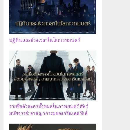
ปฏิทินและช่วงเวลาในโลกเวทมนตร์
รายชื่อตัวละครทั้งหมดในภาพยนตร์ สัตว์
มหัศจรรย์: อาชญากรรมของกรินเดลวัลด์