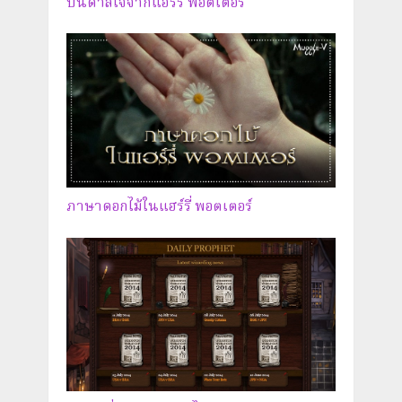
บันดาลใจจากแฮร์รี่ พอตเตอร์
ภาษาดอกไม้ในแฮร์รี่ พอตเตอร์