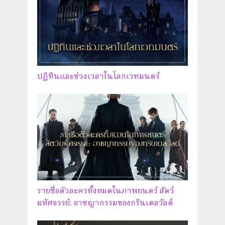
ปฏิทินและช่วงเวลาในโลกเวทมนตร์
รายชื่อตัวละครทั้งหมดในภาพยนตร์ สัตว์
มหัศจรรย์: อาชญากรรมของกรินเดลวัลด์