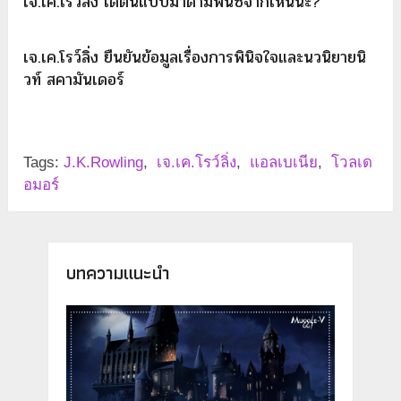
เจ.เค.โรว์ลิ่ง ได้ต้นแบบมาดามพินซ์จากไหนนะ?
เจ.เค.โรว์ลิ่ง ยืนยันข้อมูลเรื่องการพินิจใจและนวนิยายนิ
วท์ สคามันเดอร์
Tags:
J.K.Rowling
,
เจ.เค.โรว์ลิ่ง
,
แอลเบเนีย
,
โวลเด
อมอร์
บทความแนะนำ