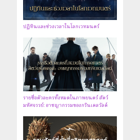
ปฏิทินและช่วงเวลาในโลกเวทมนตร์
รายชื่อตัวละครทั้งหมดในภาพยนตร์ สัตว์
มหัศจรรย์: อาชญากรรมของกรินเดลวัลด์