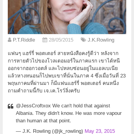
P.T.Riddle
28/05/2015
J.K.Rowling
แฟนๆ แฮร์รี่ พอตเตอร์ สายหนังสือคงรู้ดีว่า หลังจาก
การหายตัวไปของโวลเดอมอร์ในภาคแรก เขาได้หนี
ออกจากฮอกวอตส์ และไปหลบซ่อนอยู่ในแอลเบเนีย
แล้วหางหนอนก็ไปพบเขาที่นั่นในภาค 4 ซึ่งเมื่อวันที่ 23
พฤษภาคมที่ผ่านมา ก็มีแฟนแฮร์รี่ พอตเตอร์ คนหนึ่ง
ถามคำถามนี้กับ เจ.เค.โรว์ลิ่งครับ
@JessCroftxox We can't hold that against
Albania. They didn't know. He was more vapour
than human at that point.
— J.K. Rowling (@jk_rowling)
May 23, 2015