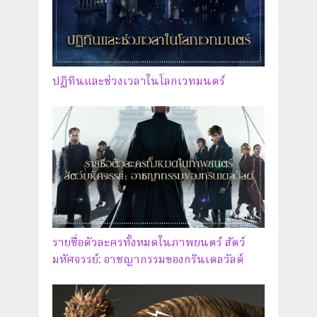
ปฏิทินและช่วงเวลาในโลกเวทมนตร์
รายชื่อตัวละครทั้งหมดในภาพยนตร์ สัตว์
มหัศจรรย์: อาชญากรรมของกรินเดลวัลด์