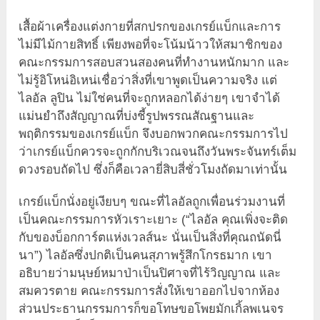
เสื้อผ้าเครื่องแต่งกายที่สกปรกของเกรย์แบ็กและการ
ไม่มีไม้กายสิทธิ์ เพียงพอที่จะโน้มน้าวให้สมาชิกของ
คณะกรรมการสอบสวนสองคนที่ทำงานหนักมาก และ
ไม่รู้อิโหน่อิเหน่เชื่อว่าสิ่งที่เขาพูดเป็นความจริง แต่
ไลอัล ลูปิน ไม่ใช่คนที่จะถูกหลอกได้ง่ายๆ เขาจำได้
แม่นยำถึงสัญญาณที่บ่งชี้รูปพรรณสัณฐานและ
พฤติกรรมของเกรย์แบ็ก จึงบอกพวกคณะกรรมการไป
ว่าเกรย์แบ็กควรจะถูกกักบริเวณจนถึงวันพระจันทร์เต็ม
ดวงรอบถัดไป ซึ่งก็คือเวลายี่สิบสี่ชั่วโมงถัดมาเท่านั้น
เกรย์แบ็กนั่งอยู่เงียบๆ ขณะที่ไลอัลถูกเพื่อนร่วมงานที่
เป็นคณะกรรมการหัวเราะเยาะ (“ไลอัล คุณเพิ่งจะติด
กับของบ็อกการ์ตแห่งเวลส์นะ นั่นเป็นสิ่งที่คุณถนัดนี่
นา”) ไลอัลซึ่งปกติเป็นคนสุภาพรู้สึกโกรธมาก เขา
อธิบายว่ามนุษย์หมาป่าเป็นปิศาจที่ไร้วิญญาณ และ
สมควรตาย คณะกรรมการสั่งให้เขาออกไปจากห้อง
ส่วนประธานกรรมการก็ขอโทษขอโพยมักเกิ้ลพเนจร