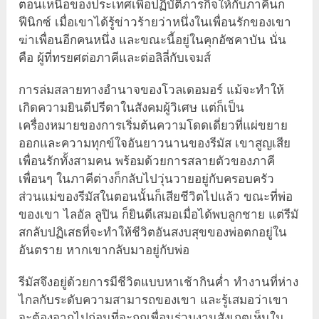
ตอนเหนือของประเทศเพื่อปฏิบัติภารกิจให้กับภาคีนก
ฟีนิกซ์ เมื่อเขาได้รู้ข่าวร้ายว่าหนึ่งในเพื่อนรักของเขา
ฆ่าเพื่อนอีกคนหนึ่ง และขณะนี้อยู่ในคุกอัซคาบัน นั่น
คือ ผู้ที่ทรยศต่อภาคีและต่อลิลี่กับเจมส์
การล่มสลายทางอำนาจของโวลเดอมอร์ แม้จะทำให้
เกิดความยินดีปรีดาในสังคมผู้วิเศษ แต่ก็เป็น
เครื่องหมายของการเริ่มต้นความโดดเดี่ยวที่แผ่ขยาย
ออกและความทุกข์ใจอันยาวนานของรีมัส เขาสูญเสีย
เพื่อนรักทั้งสามคน พร้อมด้วยการสลายตัวของภาคี
เพื่อนๆ ในภาคีต่างก็กลับไปวุ่นวายอยู่กับครอบครัว
ส่วนแม่ของรีมัสในตอนนั้นก็เสียชีวิตไปแล้ว ขณะที่พ่อ
ของเขา ไลอัล ลูปิน ก็ยินดีเสมอเมื่อได้พบลูกชาย แต่รีมั
สกลับปฏิเสธที่จะทำให้ชีวิตอันสงบสุขของพ่อตกอยู่ใน
อันตราย หากเขากลับมาอยู่กับพ่อ
รีมัสจึงอยู่ด้วยการมีชีวิตแบบหาเช้ากินค่ำ ทำงานที่ห่าง
ไกลกับระดับความสามารถของเขา และรู้เสมอว่าเขา
จะต้องจากไปก่อนที่จะถูกเพื่อนร่วมงานสังเกตเห็นใน