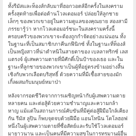
ทั้งรีมัสและท็องส์กลับมาที่ฮอกวอตส์อีกครั้งในสงคราม
ครั้งสุดท้ายเพื่อต่อต้านโวลเดอมอร์ ปล่อยให้ลูกชาย
เล็กๆ ของพวกเขาอยู่ในความดูแลของคุณยาย สองสามี
ภรรยารู้ว่า หากโวลเดอมอร์ชนะในสงครามครั้งนี้
ครอบครัวของพวกเขาจะต้องถูกกำจัดอย่างแน่นอน ทั้ง
ในฐานะที่เป็นสมาชิกภาคีนกฟีนิกซ์ ทั้งในฐานะที่ท็องส์
เป็นหญิงสาวที่น่าตำหนิในสายตาของ เบลลาทริกซ์ เลส
แตรงจ์ ผู้เสพความตายที่มีศักดิ์เป็นป้าของเธอ และใน
ฐานะที่ลูกชายของพวกเขาเป็นผู้ที่อยู่ตรงข้ามอย่างสิ้น
เชิงกับพวกเลือดบริสุทธิ์ ด้วยความที่มีเชื้อสายของมัก
เกิ้ลผสมกับมนุษย์หมาป่า
หลังจากรอดชีวิตจากการเผชิญหน้ากับผู้เสพความตาย
หลายคน และต่อสู้ด้วยความชำนาญและความกล้า
หาญ แม้แต่ในสถานการณ์คับขันที่มีคู่ต่อสู้ฝีมือใกล้เคียง
กัน รีมัส ลูปิน ก็พบจุดจบด้วยฝีมือ แอนโทนิน โดโลฮอฟ
หนึ่งในผู้เสพความตายที่ซื่อสัตย์และรับใช้โวลเดอมอร์
มายาวนาน และเป็นคนที่มีความสุขในการทรมานผู้อื่น