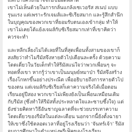
และบางครั้งก็อาจจะมีข้อผิดพลาด
เขาไม่เห็นด้วยในการกลั่นแกล้งเซเวอรัส สเนป แบบ
รุนแรง แต่เพราะรักเจมส์และซิเรียสมาก และรู้สึกสำนึก
ในบุญคุณของพวกเขาที่ยอมรับตนเองเข้ากลุ่ม ทำให้
เขาไม่เคยโต้แย้งเจมส์กับซิเรียสมากเท่าที่เขาคิดว่า
ควรจะทำ
และหลีกเลี่ยงไม่ได้เลยที่ในที่สุดเพื่อนทั้งสามของเขาก็
สงสัยว่าทำไมรีมัสจึงหายตัวไปเดือนละครั้ง ด้วยความ
โดดเดี่ยวในวัยเด็กทำให้รีมัสแน่ใจว่าพวกเพื่อนๆ จะ
ทอดทิ้งเขา หากรู้ว่าเขาเป็นมนุษย์หมาป่า รีมัสจึงสร้าง
เรื่องโกหกขึ้นอย่างประณีต เพื่ออธิบายถึงการหายตัวไป
ของตน แต่เจมส์กับซิเรียสก็เดาความจริงได้เมื่อตอน
เรียนอยู่ปีสอง พวกเขาไม่เพียงยังเป็นเพื่อนเหมือนเดิม
กับรีมัส (ซึ่งทำให้รีมัสทั้งประหลาดใจและซาบซึ้งใจ) แต่
ยังช่วยคิดหาวิธีอันชาญฉลาดที่จะช่วยบรรเทาความ
โดดเดี่ยวของรีมัสในแต่ละเดือน นอกจากนี้ยังตั้งฉายา
ให้เขาซึ่งใช้ตลอดเวลาที่อยู่โรงเรียนว่า ‘จันทร์เจ้า’ รีมัส
จบการศึกษาในตำแหน่งพรีเฟ็คของโรงเรียน