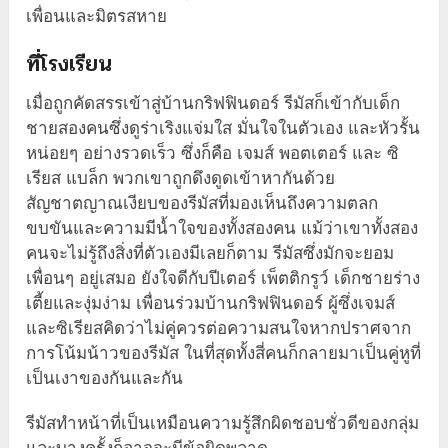
เพื่อนและมิตรสหาย
ที่โรงเรียน
เมื่อถูกคัดสรรเข้าสู่บ้านกริฟฟินดอร์ รีมัสก็เข้ากับเด็ก
ชายสองคนซึ่งดูร่าเริงแจ่มใส มั่นใจในตัวเอง และหัวรั้น
หน่อยๆ อย่างรวดเร็ว ซึ่งก็คือ เจมส์ พอตเตอร์ และ ซิ
เรียส แบล็ก พวกเขาถูกดึงดูดเข้าหากันด้วย
สัญชาตญาณเงียบของรีมัสที่มองเห็นถึงความตลก
ขบขันและความมีน้ำใจของทั้งสองคน แม้ว่าเขาทั้งสอง
คนจะไม่รู้ถึงสิ่งที่ตัวเองมีเลยก็ตาม รีมัสซึ่งมักจะยอม
เพื่อนๆ อยู่เสมอ ยังใจดีกับปีเตอร์ เพ็ตติกรูว์ เด็กชายร่าง
เตี้ยและงุ่มง่าม เพื่อนร่วมบ้านกริฟฟินดอร์ ผู้ซึ่งเจมส์
และซิเรียสคิดว่าไม่คู่ควรต่อความสนใจหากปราศจาก
การโน้มน้าวของรีมัส ในที่สุดทั้งสี่คนก็กลายมาเป็นคู่หูที่
เป็นเงาของกันและกัน
รีมัสทำหน้าที่เป็นเหมือนความรู้สึกผิดชอบชั่วดีของกลุ่ม