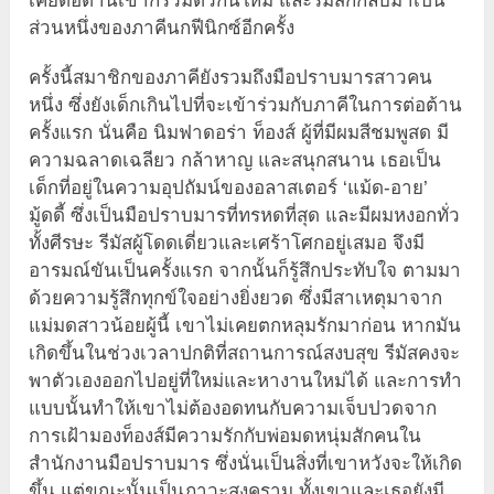
เคยต่อต้านเขาก็รวมตัวกันใหม่ และรีมัสก็กลับมาเป็น
ส่วนหนึ่งของภาคีนกฟีนิกซ์อีกครั้ง
ครั้งนี้สมาชิกของภาคียังรวมถึงมือปราบมารสาวคน
หนึ่ง ซึ่งยังเด็กเกินไปที่จะเข้าร่วมกับภาคีในการต่อต้าน
ครั้งแรก นั่นคือ นิมฟาดอร่า ท็องส์ ผู้ที่มีผมสีชมพูสด มี
ความฉลาดเฉลียว กล้าหาญ และสนุกสนาน เธอเป็น
เด็กที่อยู่ในความอุปถัมน์ของอลาสเตอร์ ‘แม้ด-อาย’
มู้ดดี้ ซึ่งเป็นมือปราบมารที่ทรหดที่สุด และมีผมหงอกทั่ว
ทั้งศีรษะ รีมัสผู้โดดเดี่ยวและเศร้าโศกอยู่เสมอ จึงมี
อารมณ์ขันเป็นครั้งแรก จากนั้นก็รู้สึกประทับใจ ตามมา
ด้วยความรู้สึกทุกข์ใจอย่างยิ่งยวด ซึ่งมีสาเหตุมาจาก
แม่มดสาวน้อยผู้นี้ เขาไม่เคยตกหลุมรักมาก่อน หากมัน
เกิดขึ้นในช่วงเวลาปกติที่สถานการณ์สงบสุข รีมัสคงจะ
พาตัวเองออกไปอยู่ที่ใหม่และหางานใหม่ได้ และการทำ
แบบนั้นทำให้เขาไม่ต้องอดทนกับความเจ็บปวดจาก
การเฝ้ามองท็องส์มีความรักกับพ่อมดหนุ่มสักคนใน
สำนักงานมือปราบมาร ซึ่งนั่นเป็นสิ่งที่เขาหวังจะให้เกิด
ขึ้น แต่ขณะนั้นเป็นภาวะสงคราม ทั้งเขาและเธอยังมี