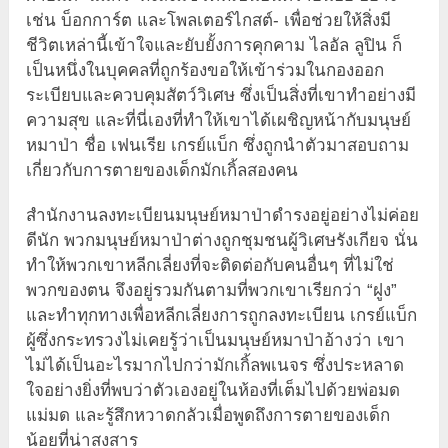
เช่น บ็อกการ์ต และโพลเตอร์ไกสต์- เพื่อช่วยให้สิ่งมี
ชีวิตเหล่านี้เข้าใจและยับยั้งการคุกคาม ไลอัล ลูปิน ก็
เป็นหนึ่งในบุคคลที่ถูกร้องขอให้เข้าร่วมในกองออก
ระเบียบและควบคุมสัตว์วิเศษ ซึ่งเป็นสิ่งที่เขาทำอย่างมี
ความสุข และที่นี่เองที่ทำให้เขาได้เผชิญหน้ากับมนุษย์
หมาป่า ชื่อ เฟนเรีย เกรย์แบ็ก ซึ่งถูกนำตัวมาสอบถาม
เกี่ยวกับการตายของเด็กมักเกิ้ลสองคน
สำนักงานลงทะเบียนมนุษย์หมาป่าดำรงอยู่อย่างไม่ค่อย
ดีนัก พวกมนุษย์หมาป่าต่างถูกชุมชนผู้วิเศษรังเกียจ นั่น
ทำให้พวกเขาหลีกเลี่ยงที่จะติดต่อกับคนอื่นๆ ที่ไม่ใช่
พวกของตน จึงอยู่รวมกันตามที่พวกเขาเรียกว่า “ฝูง”
และทำทุกทางเพื่อหลีกเลี่ยงการถูกลงทะเบียน เกรย์แบ็ก
ผู้ซึ่งกระทรวงไม่เคยรู้ว่าเป็นมนุษย์หมาป่าอ้างว่า เขา
ไม่ได้เป็นอะไรมากไปกว่ามักเกิ้ลพเนจร ซึ่งประหลาด
ใจอย่างยิ่งที่พบว่าตัวเองอยู่ในห้องที่เต็มไปด้วยพ่อมด
แม่มด และรู้สึกหวาดกลัวเมื่อพูดถึงการตายของเด็ก
น้อยที่น่าสงสาร