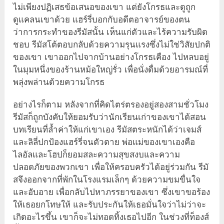
ไม่เพียงปฏิเสธข้อเสนอของเขา แต่ยังโกรธและดูถูก
ดูแคลนเขาด้วย แฮร์รี่บอกกับอดีตอาจารย์ของตน
ว่าการกระทำของรีมัสนั้น เห็นแก่ตัวและไร้ความรับผิด
ชอบ รีมัสโต้ตอบกลับด้วยความรุนแรงซึ่งไม่ใช่วิสัยปกติ
ของเขา เขาออกไปจากบ้านอย่างโกรธเคือง ไปหลบอยู่
ในมุมหนึ่งของร้านหม้อใหญ่รั่ว เพื่อนั่งดื่มด้วยอารมณ์ที่
พลุ่งพล่านด้วยความโกรธ
อย่างไรก็ตาม หลังจากที่คิดไตร่ตรองอยู่สองสามชั่วโมง
รีมัสก็ถูกบังคับให้ยอมรับว่านักเรียนเก่าของเขาได้สอน
บทเรียนที่ล้ำค่าให้แก่เขาเอง รีมัสตระหนักได้ว่าเจมส์
และลิลี่ปกป้องแฮร์รี่จนตัวตาย พ่อแม่ของเขาเองคือ
ไลอัลและโฮปก็ยอมสละความสุขสงบและความ
ปลอดภัยของพวกเขา เพื่อให้ครอบครัวได้อยู่ร่วมกัน รีมั
สจึงออกจากที่พักในโรงแรมเล็กๆ ด้วยความขมขื่นใจ
และอับอาย เพื่อกลับไปหาภรรยาของเขา ซึ่งเขาขอร้อง
ให้เธอยกโทษให้ และรับประกันให้เธอมั่นใจว่าไม่ว่าจะ
เกิดอะไรขึ้น เขาก็จะไม่ทอดทิ้งเธอไปอีก ในช่วงที่ท็องส์