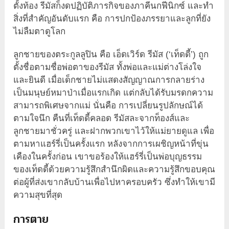
ตั้งท้อง รีมัสก็งดปฏิบัติภารกิจของภาคีนกฟีนิกซ์ และทำ
สิ่งที่สำคัญอันดับแรก คือ การปกป้องภรรยาและลูกที่ยัง
ไม่ลืมตาดูโลก
ลูกชายของตระกูลลูปิน คือ เอ็ดเวิร์ด รีมัส (‘เท็ดดี้’) ถูก
ตั้งชื่อตามชื่อพ่อตาของรีมัส ทั้งพ่อและแม่ต่างโล่งใจ
และยินดี เมื่อเด็กชายไม่แสดงสัญญาณการกลายร่าง
เป็นมนุษย์หมาป่าเมื่อแรกเกิด แต่กลับได้รับมรดกความ
สามารถพิเศษจากแม่ นั่นคือ การเปลี่ยนรูปลักษณ์ได้
ตามใจนึก คืนที่เท็ดดี้คลอด รีมัสละจากท็องส์และ
ลูกชายมาชั่วครู่ และฝากพวกเขาไว้ให้แม่ยายดูแล เพื่อ
ตามหาแฮร์รี่เป็นครั้งแรก หลังจากการเผชิญหน้าที่ขุ่น
เคืองในครั้งก่อน เขาขอร้องให้แฮร์รี่เป็นพ่อบุญธรรม
ของเท็ดดี้ด้วยความรู้สึกสำนึกผิดและความรู้สึกขอบคุณ
ต่อผู้ที่ส่งเขากลับบ้านเพื่อไปหาครอบครัว ซึ่งทำให้เขามี
ความสุขที่สุด
การตาย