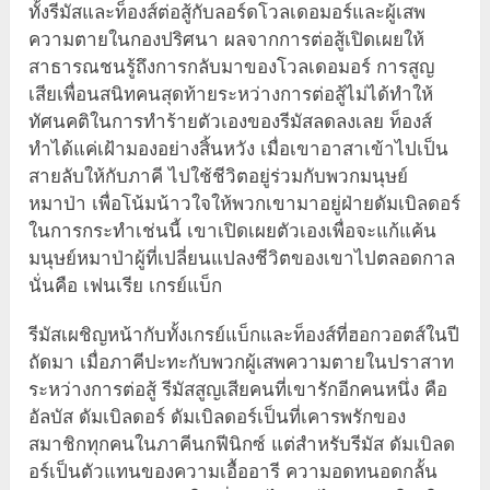
ทั้งรีมัสและท็องส์ต่อสู้กับลอร์ดโวลเดอมอร์และผู้เสพ
ความตายในกองปริศนา ผลจากการต่อสู้เปิดเผยให้
สาธารณชนรู้ถึงการกลับมาของโวลเดอมอร์ การสูญ
เสียเพื่อนสนิทคนสุดท้ายระหว่างการต่อสู้ไม่ได้ทำให้
ทัศนคติในการทำร้ายตัวเองของรีมัสลดลงเลย ท็องส์
ทำได้แค่เฝ้ามองอย่างสิ้นหวัง เมื่อเขาอาสาเข้าไปเป็น
สายลับให้กับภาคี ไปใช้ชีวิตอยู่ร่วมกับพวกมนุษย์
หมาป่า เพื่อโน้มน้าวใจให้พวกเขามาอยู่ฝ่ายดัมเบิลดอร์
ในการกระทำเช่นนี้ เขาเปิดเผยตัวเองเพื่อจะแก้แค้น
มนุษย์หมาป่าผู้ที่เปลี่ยนแปลงชีวิตของเขาไปตลอดกาล
นั่นคือ เฟนเรีย เกรย์แบ็ก
รีมัสเผชิญหน้ากับทั้งเกรย์แบ็กและท็องส์ที่ฮอกวอตส์ในปี
ถัดมา เมื่อภาคีปะทะกับพวกผู้เสพความตายในปราสาท
ระหว่างการต่อสู้ รีมัสสูญเสียคนที่เขารักอีกคนหนึ่ง คือ
อัลบัส ดัมเบิลดอร์ ดัมเบิลดอร์เป็นที่เคารพรักของ
สมาชิกทุกคนในภาคีนกฟีนิกซ์ แต่สำหรับรีมัส ดัมเบิลด
อร์เป็นตัวแทนของความเอื้ออารี ความอดทนอดกลั้น