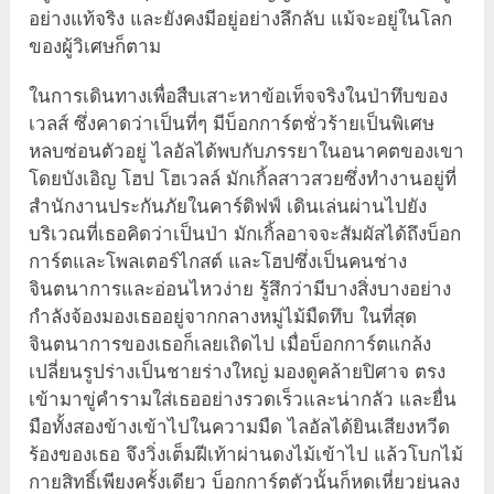
อย่างแท้จริง และยังคงมีอยู่อย่างลึกลับ แม้จะอยู่ในโลก
ของผู้วิเศษก็ตาม
ในการเดินทางเพื่อสืบเสาะหาข้อเท็จจริงในป่าทึบของ
เวลส์ ซึ่งคาดว่าเป็นที่ๆ มีบ็อกการ์ตชั่วร้ายเป็นพิเศษ
หลบซ่อนตัวอยู่ ไลอัลได้พบกับภรรยาในอนาคตของเขา
โดยบังเอิญ โฮป โฮเวลล์ มักเกิ้ลสาวสวยซึ่งทำงานอยู่ที่
สำนักงานประกันภัยในคาร์ดิฟฟ์ เดินเล่นผ่านไปยัง
บริเวณที่เธอคิดว่าเป็นป่า มักเกิ้ลอาจจะสัมผัสได้ถึงบ็อก
การ์ตและโพลเตอร์ไกสต์ และโฮปซึ่งเป็นคนช่าง
จินตนาการและอ่อนไหวง่าย รู้สึกว่ามีบางสิ่งบางอย่าง
กำลังจ้องมองเธออยู่จากกลางหมู่ไม้มืดทึบ ในที่สุด
จินตนาการของเธอก็เลยเถิดไป เมื่อบ็อกการ์ตแกล้ง
เปลี่ยนรูปร่างเป็นชายร่างใหญ่ มองดูคล้ายปิศาจ ตรง
เข้ามาขู่คำรามใส่เธออย่างรวดเร็วและน่ากลัว และยื่น
มือทั้งสองข้างเข้าไปในความมืด ไลอัลได้ยินเสียงหวีด
ร้องของเธอ จึงวิ่งเต็มฝีเท้าผ่านดงไม้เข้าไป แล้วโบกไม้
กายสิทธิ์เพียงครั้งเดียว บ็อกการ์ตตัวนั้นก็หดเหี่ยวย่นลง