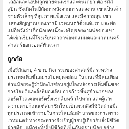
ไลอัลและโฮปมีลูกชายคนแรกและคนเดียว คือ รีมัส
ลูปิน ซึ่งเกิดในปีถัดมาหลังจากการแต่งงาน เขาเป็นเด็ก
ชายตัวเล็กๆ ที่สุขภาพแข็งแรง และมีความสุข เขา
แสดงสัญญาณของการมี เวทมนตร์ตั้งแต่แรก และพ่อ
แม่ก็หวังว่าเด็กน้อยคนนี้จะเจริญรอยตามพ่อของเขา
ได้เข้าเรียนที่โรงเรียนคาถาพ่อมดแม่มดและเวทมนตร์
ศาสตร์ฮอกวอตส์ทันเวลา
ถูกกัด
เมื่อรีมัสอายุ 4 ขวบ กิจกรรมของศาสตร์มืดระหว่าง
ประเทศเพิ่มขึ้นอย่างไม่หยุดหย่อน ในขณะที่มีคนเพียง
ส่วนน้อยจะรู้ว่ามีอะไรซ่อนอยู่เบื้องหลังการเพิ่มขึ้นของ
การโจมตีและสิ่งที่มองเห็น การก้าวขึ้นสู่อำนาจของ
ลอร์ดโวลเดอมอร์ครั้งแรกคืบหน้าไปมาก และผู้เสพ
ความตายก็เกณฑ์สมาชิกใหม่เป็นพวกสิ่งมีชีวิตฝ่ายมืด
ทุกประเภทเข้าร่วมในการโค่นล้มอำนาจของกระทรวง
เวทมนตร์ ทางกระทรวงจึงเชิญผู้รอบรู้เกี่ยวกับสิ่งมีชีวิต
ฝ่ายมืด -แม้กระทั่งสิ่งมีชีวิตที่เป็นอันตรายน้อย อย่าง