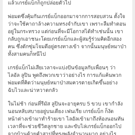
แล้วเกรย์แบ็กก็ถูกปล่อยตัวไป
พ่อมดซึ่งคุ้มกันเกรย์แบ็กออกมาจากการสอบสวน ตั้งใจ
ว่าจะใช้คาถาล้างความทรงจำกับเขา เพราะลืมทำตอน
อยู่ในกระทรวง แต่ก่อนที่จะมีโอกาสได้ทำเช่นนั้น เขา
กลับถูกเอาชนะโดยเกรย์แบ็กและผู้สมรู้ร่วมคิดอีกสอง
คน ซึ่งดักซุ่มโจมตีอยู่ตรงทางเข้า จากนั้นมนุษย์หมาป่า
ทั้งสามคนก็หนีไป
เกรย์แบ็กไม่เสียเวลาจะแบ่งปันข้อมูลกับเพื่อนๆ ว่า
ไลอัล ลูปิน พูดถึงพวกเขาว่าอย่างไร การแก้แค้นพวก
พ่อมดที่คิดว่ามนุษย์หมาป่าสมควรตายเกิดขึ้นอย่าง
ฉับไวและน่าหวาดกลัว
ในไม่ช้า ก่อนที่รีมัส ลูปินจะอายุครบ 5 ขวบ เขากำลัง
นอนหลับสบายอยู่บนเตียง เฟนเรีย เกรย์แบ็ก ก็งัด
หน้าต่างเข้ามาทำร้ายเขา ไลอัลเข้ามาถึงห้องนอนทัน
เวลาที่จะช่วยชีวิตลูกชาย และขับไล่เกรย์แบ็กออกไป
จากบ้านด้วยคำสาปที่ทรงพลังจำนวนมาก อย่างไร