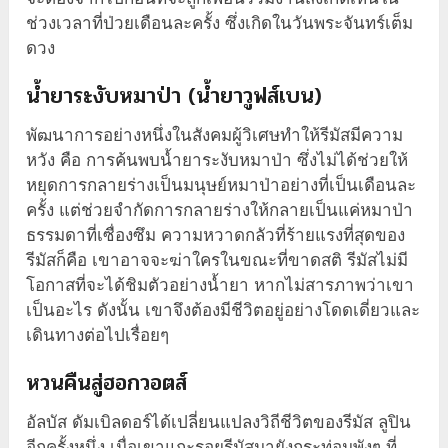
ช่วงเวลาที่ป่วยเดือนละครั้ง ซึ่งเกิดในวันพระจันทร์เต็ม
ดวง
น้ำยาระงับหมาป่า (น้ำยาวูฟส์เบน)
พัฒนาการอย่างหนึ่งในสังคมผู้วิเศษทำให้รีมัสมีความ
หวัง คือ การค้นพบน้ำยาระงับหมาป่า ซึ่งไม่ได้ช่วยให้
หยุดการกลายร่างเป็นมนุษย์หมาป่าอย่างที่เป็นเดือนละ
ครั้ง แต่ช่วยจำกัดการกลายร่างให้กลายเป็นแค่หมาป่า
ธรรมดาที่เซื่องซึม ความหวาดกลัวที่ร้ายแรงที่สุดของ
รีมัสก็คือ เขาอาจจะฆ่าใครในขณะที่ขาดสติ รีมัสไม่มี
โอกาสที่จะได้ชิมตัวอย่างน้ำยา หากไม่สารภาพว่าเขา
เป็นอะไร ดังนั้น เขาจึงต้องมีชีวิตอยู่อย่างโดดเดี่ยวและ
เดินทางต่อไปเรื่อยๆ
หวนคืนสู่ฮอกวอตส์
อัลบัส ดัมเบิลดอร์ได้เปลี่ยนแปลงวิถีชีวิตของรีมัส ลูปิน
อีกครั้งหนึ่ง เมื่อเขาแกะรอยรีมัสมายังกระท่อมพังๆ ที่