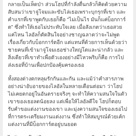
กลายเป็นเห็ดป่า ส่วนโฮปที่กำลังตื่นกลัวก็คิดด้วยความ
สับสนว่าเขาจู่โจมและขับไล่เธอเพราะบุกรุกที่เขา และ
คำแรกที่เขาพูดกับเธอก็คือ “ไม่เป็นไร มันก็แค่บ็อกการ์
ต” ซึ่งทำให้เธอไม่ประทับใจเลย เมื่อสังเกตว่าเธอสวย
แค่ไหน ไลอัลก็ตัดสินใจอย่างชาญฉลาดว่าจะไม่พูด
เรื่องเกี่ยวกับบ็อกการ์ตอีก แต่แทนที่ด้วยการเห็นด้วยว่า
ชายคนที่เข้ามาจู่โจมเธอช่างใหญ่โตและน่ากลัว และ
สิ่งเดียวที่เขาทำเพื่อตัวเองอย่างมีไหวพริบก็คือ การไป
ส่งเธอที่บ้านเพื่อปกป้องคุ้มครองเธอ
ทั้งสองต่างตกหลุมรักกันและกัน และแม้ว่าคำสารภาพ
อย่างน่าอับอายของไลอัลในหลายเดือนต่อมา ว่าโฮป
ไม่เคยตกอยู่ในอันตรายจริงๆ จะทำให้ความสนใจในตัว
เขาของเธอลดน้อยลง แต่เพื่อให้ไลอัลดีใจ โฮปก็ตอบ
รับคำขอแต่งงานของเขา และมุ่งความสนใจของเธอไป
ที่การตระเตรียมงานแต่งงาน ซึ่งทำให้สมบูรณ์ด้วยเค้ก
แต่งงานที่มีบ็อกการ์ตอยู่บนยอด