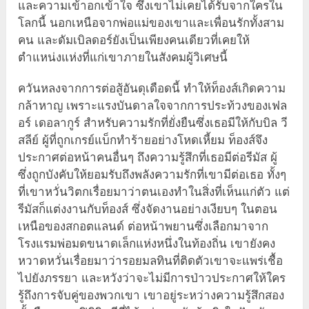
และความเข้าอกเข้าใจ ซึ่งเขาไม่เคยได้รับจากใครใน
โลกนี้ นอกเหนือจากพ่อแม่ของเขาและเพื่อนรักทั้งสาม
คน และดัมเบิลดอร์ยังเป็นเพียงคนเดียวที่เคยให้
ตำแหน่งแห่งที่แก่เขาภายในสังคมผู้วิเศษนี้
ควันหลงจากการต่อสู้อันดุเดือดนี้ ทำให้ท็องส์เกิดความ
กล้าหาญ เพราะแรงบันดาลใจจากการประท้วงของเฟล
อร์ เดอลากูร์ สำหรับความรักที่ยั่งยืนซึ่งเธอมีให้กับบิล วี
สลีย์ ผู้ที่ถูกเกรย์แบ็กทำร้ายอย่างโหดเหี้ยม ท็องส์จึง
ประกาศต่อหน้าคนอื่นๆ ถึงความรู้สึกที่เธอมีต่อรีมัส ผู้
ซึ่งถูกบังคับให้ยอมรับถึงพลังความรักที่เขามีต่อเธอ ทั้งๆ
ที่เขาหวั่นวิตกเรื่อยมาว่าตนเองทำในสิ่งที่เห็นแก่ตัว แต่
รีมัสก็แต่งงานกับท็องส์ ซึ่งจัดงานอย่างเงียบๆ ในตอน
เหนือของสกอตแลนด์ ต่อหน้าพยานซึ่งเลือกมาจาก
โรงแรมพ่อมดขนาดเล็กแห่งหนึ่งในท้องถิ่น เขายังคง
หวาดหวั่นเรื่อยมาว่ารอยมลทินที่ติดตัวเขาจะแพร่เชื้อ
ไปยังภรรยา และหวังว่าจะไม่มีการป่าวประกาศให้ใคร
รู้ถึงการจับคู่ของพวกเขา เขาอยู่ระหว่างความรู้สึกสอง