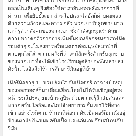
หมาป่า ทำให้เขาสามารถทุบทำลายประตูและหน้าต่าง
ออกเป็นเสี่ยงๆ จึงต้องใช้คาถาอันทรงพลังมากกว่าที่
ผ่านมาเพื่อยับยั้งเขา ส่วนโฮปและไลอัลก็ผ่ายผอมลง
ด้วยความกังวลและความกลัว พวกเขารักลูกชายมาก
แต่ก็รู้ดีว่าสังคมของพวกเขา ซึ่งกำลังถูกรุมเร้าด้วย
ความหวาดกลัวจากการเพิ่มขึ้นของกิจกรรมศาสตร์มืด
รอบตัวๆ จะไม่สงสารหรือเมตตาต่อมนุษย์หมาป่าที่
ควบคุมไม่ได้ ความหวังที่ว่าจะมีสักครั้งสำหรับลูกชาย
ของพวกเขาที่จะได้เข้าโรงเรียนดูคล้ายจะพังทลายลง
ดังนั้น ไลอัลจึงให้การศึกษารีมัสอยู่ที่บ้าน
เมื่อรีมัสอายุ 11 ขวบ อัลบัส ดัมเบิลดอร์ อาจารย์ใหญ่
ของฮอกวอตส์ก็มาเยี่ยมเยือนโดยไม่ได้รับเชิญอยู่ตรง
หน้าธรณีประตูของบ้านลูปิน ด้วยความรู้สึกสับสนและ
หวาดหวั่น ไลอัลและโฮปจึงพยายามกั้นเขาไว้ที่ทาง
เข้า อย่างไรก็ตาม ห้านาทีต่อมา ดัมเบิลดอร์ก็มานั่งอยู่
ข้างเตาผิง กินขนมครัมเป็ต และเล่มเกมก๊อบสโตนกับ
รีมัส