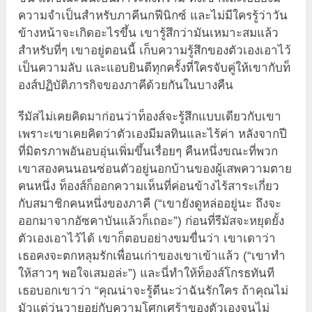
ความจำเป็นสำหรับภาคีนกฟีนิกซ์ และไม่มีใครรู้ว่าวัน
ข้างหน้าจะเกิดอะไรขึ้น เขารู้สึกว่ามันเหมาะสมแล้ว
สำหรับที่ๆ เขาอยู่ตอนนี้ เก็บความรู้สึกของตัวเองเอาไว้
เป็นความลับ และแอบยินดีทุกครั้งที่ใครจับคู่ให้เขากับท็
องส์ปฏิบัติภารกิจของภาคีด้วยกันในบางคืน
รีมัสไม่เคยคิดมาก่อนว่าท็องส์จะรู้สึกแบบเดียวกับเขา
เพราะเขาเคยคิดว่าตัวเองมีมลทินและไร้ค่า หลังจากปี
ที่มิตรภาพอันอบอุ่นเพิ่มขึ้นเรื่อยๆ คืนหนึ่งขณะที่พวก
เขาสองคนนอนซ่อนตัวอยู่นอกบ้านของผู้เสพความตาย
คนหนึ่ง ท็องส์ก็ออกความเห็นที่ค่อนข้างไร้สาระเกี่ยว
กับสมาชิกคนหนึ่งของภาคี (“เขายังดูหล่ออยู่นะ ถึงจะ
ออกมาจากอัซคาบันแล้วก็เถอะ”) ก่อนที่รีมัสจะหยุดยั้ง
ตัวเองเอาไว้ได้ เขาก็ตอบอย่างขมขื่นว่า เขาเดาว่า
เธอคงจะตกหลุมรักเพื่อนเก่าของเขาเข้าแล้ว (“เขาทำ
ให้สาวๆ พอใจเสมอล่ะ”) และนี่ทำให้ท็องส์โกรธทันที
เธอบอกเขาว่า “คุณน่าจะรู้ดีนะว่าฉันรักใคร ถ้าคุณไม่
มัวแต่วุ่นวายอยู่กับความโศกเศร้าของตัวเองจนไม่