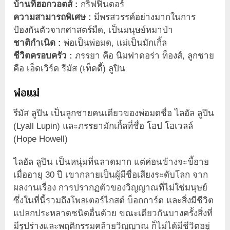
บ้านที่ฮอกวอตส์ :
กริฟฟินดอร์
ความสามารถพิเศษ :
มีพรสวรรค์อย่างมากในการ
ป้องกันตัวจากศาสตร์มืด, เป็นมนุษย์หมาป่า
ชาติกำเนิด :
พ่อเป็นพ่อมด, แม่เป็นมักเกิ้ล
ชีวิตครอบครัว :
ภรรยา คือ นิมฟาดอร่า ท็องส์, ลูกชาย
คือ เอ็ดเวิร์ด รีมัส (เท็ดดี้) ลูปิน
พ่อแม่
รีมัส ลูปิน เป็นลูกชายคนเดียวของพ่อมดชื่อ ไลอัล ลูปิน
(Lyall Lupin) และภรรยามักเกิ้ลที่ชื่อ โฮป โฮเวลล์
(Hope Howell)
ไลอัล ลูปิน เป็นหนุ่มที่ฉลาดมาก แต่ค่อนข้างจะขี้อาย
เมื่ออายุ 30 ปี เขากลายเป็นผู้มีชื่อเสียงระดับโลก จาก
ผลงานเรื่อง การปรากฏตัวของวิญญาณที่ไม่ใช่มนุษย์
ซึ่งในที่นี้รวมถึงโพลเตอร์ไกสต์ บ็อกการ์ต และสิ่งมีชีวิต
แปลกประหลาดชนิดอื่นด้วย ขณะเดียวกันบางครั้งสิ่งที่
มีรูปร่างและพฤติกรรมคล้ายวิญญาณ ก็ไม่ได้มีชีวิตอยู่