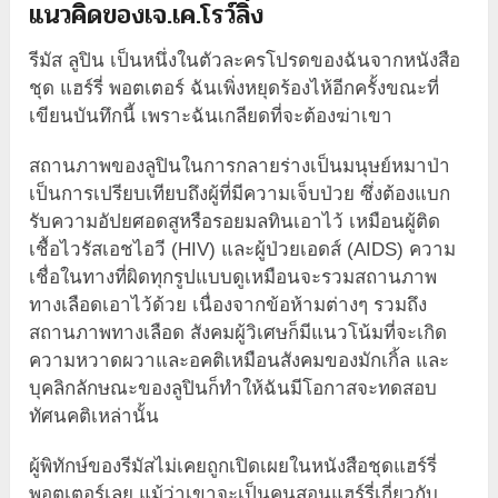
แนวคิดของเจ.เค.โรว์ลิ่ง
รีมัส ลูปิน เป็นหนึ่งในตัวละครโปรดของฉันจากหนังสือ
ชุด แฮร์รี่ พอตเตอร์ ฉันเพิ่งหยุดร้องไห้อีกครั้งขณะที่
เขียนบันทึกนี้ เพราะฉันเกลียดที่จะต้องฆ่าเขา
สถานภาพของลูปินในการกลายร่างเป็นมนุษย์หมาป่า
เป็นการเปรียบเทียบถึงผู้ที่มีความเจ็บป่วย ซึ่งต้องแบก
รับความอัปยศอดสูหรือรอยมลทินเอาไว้ เหมือนผู้ติด
เชื้อไวรัสเอชไอวี (HIV) และผู้ป่วยเอดส์ (AIDS) ความ
เชื่อในทางที่ผิดทุกรูปแบบดูเหมือนจะรวมสถานภาพ
ทางเลือดเอาไว้ด้วย เนื่องจากข้อห้ามต่างๆ รวมถึง
สถานภาพทางเลือด สังคมผู้วิเศษก็มีแนวโน้มที่จะเกิด
ความหวาดผวาและอคติเหมือนสังคมของมักเกิ้ล และ
บุคลิกลักษณะของลูปินก็ทำให้ฉันมีโอกาสจะทดสอบ
ทัศนคติเหล่านั้น
ผู้พิทักษ์ของรีมัสไม่เคยถูกเปิดเผยในหนังสือชุดแฮร์รี่
พอตเตอร์เลย แม้ว่าเขาจะเป็นคนสอนแฮร์รี่เกี่ยวกับ