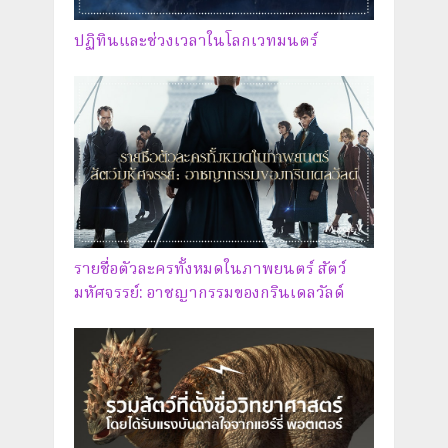
ปฏิทินและช่วงเวลาในโลกเวทมนตร์
รายชื่อตัวละครทั้งหมดในภาพยนตร์ สัตว์
มหัศจรรย์: อาชญากรรมของกรินเดลวัลด์