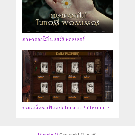
ภาษาดอกไม้ในแฮร์รี่ พอตเตอร์
รวมเดลี่พรอเฟ็ตแปลไทยจาก Pottermore