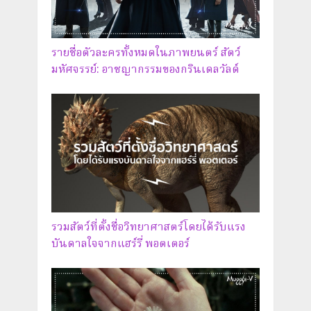
รายชื่อตัวละครทั้งหมดในภาพยนตร์ สัตว์
มหัศจรรย์: อาชญากรรมของกรินเดลวัลด์
รวมสัตว์ที่ตั้งชื่อวิทยาศาสตร์โดยได้รับแรง
บันดาลใจจากแฮร์รี่ พอตเตอร์