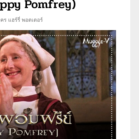
(Poppy Pomfrey)
คร แฮร์รี่ พอตเตอร์