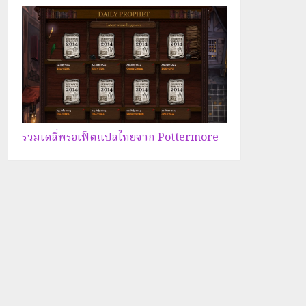
รวมเดลี่พรอเฟ็ตแปลไทยจาก Pottermore