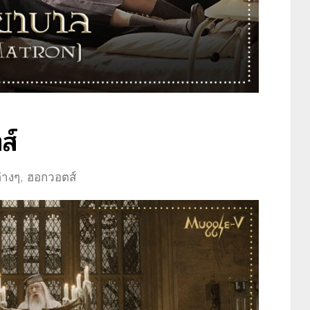
ส์
ต่างๆ
,
ฮอกวอตส์