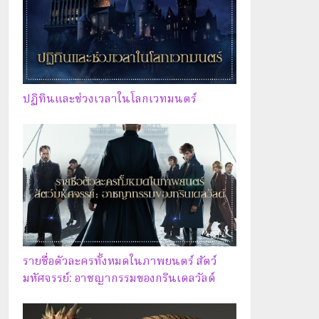
ปฏิทินและช่วงเวลาในโลกเวทมนตร์
รายชื่อตัวละครทั้งหมดในภาพยนตร์ สัตว์
มหัศจรรย์: อาชญากรรมของกรินเดลวัลด์