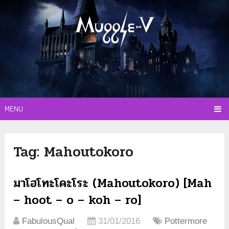
MENU
Tag:
Mahoutokoro
มาโฮโทะโคะโระ (Mahoutokoro) [Mah
– hoot – o – koh – ro]
FabulousQual
31/01/2016
Pottermore