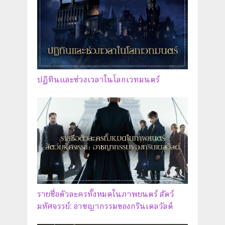
ปฏิทินและช่วงเวลาในโลกเวทมนตร์
รายชื่อตัวละครทั้งหมดในภาพยนตร์ สัตว์
มหัศจรรย์: อาชญากรรมของกรินเดลวัลด์