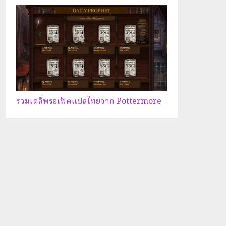
รวมเดลี่พรอเฟ็ตแปลไทยจาก Pottermore