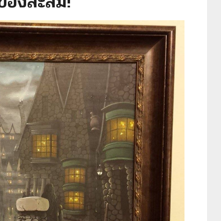
บของสะสม!