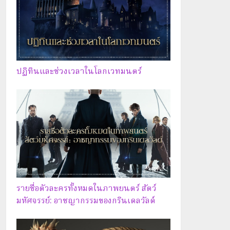
ปฏิทินและช่วงเวลาในโลกเวทมนตร์
รายชื่อตัวละครทั้งหมดในภาพยนตร์ สัตว์
มหัศจรรย์: อาชญากรรมของกรินเดลวัลด์