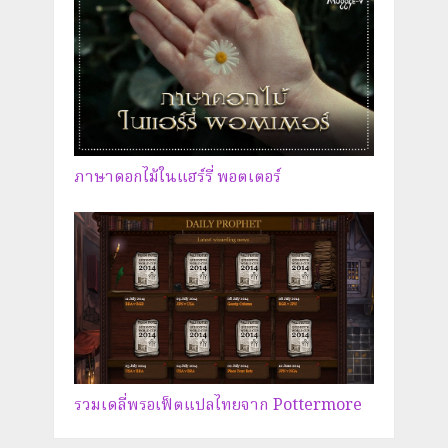
ภาษาดอกไม้ในแฮร์รี่ พอตเตอร์
รวมเดลี่พรอเฟ็ตแปลไทยจาก Pottermore