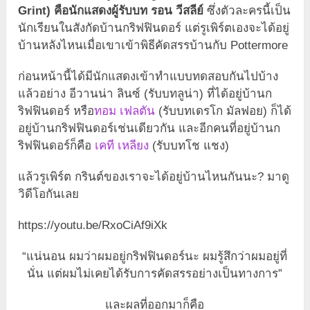
Grint) คือนักแสดงผู้รับบท รอน วีสลีย์
ซึ่งตัวละครนี้เป็น
นักเรียนในสังกัดบ้านกริฟฟินดอร์ แต่รูเพิร์ตเองจะได้อยู่
บ้านหลังไหนเมื่อเขาเข้าพิธีคัดสรรบ้านกับ Pottermore
ก่อนหน้านี้ได้มีนักแสดงเข้าทำแบบทดสอบกันไปบ้าง
แล้วอย่าง อีวานน่า ลินซ์ (รับบทลูน่า) ที่ได้อยู่บ้านก
ริฟฟินดอร์ หรือ
ทอม เฟลตัน
(รับบทเดรโก มัลฟอย) ก็ได้
อยู่บ้านกริฟฟินดอร์เช่นเดียวกัน และอีกคนที่อยู่บ้านก
ริฟฟินดอร์ก็คือ
เคที เหลียง
(รับบทโช แชง)
แล้วรูเพิร์ต กรินต์ของเราจะได้อยู่บ้านไหนกันนะ? มาดู
วิดีโอกันเลย
https://youtu.be/RxoCiAf9iXk
“แน่นอน ผมว่าผมอยู่กริฟฟินดอร์นะ ผมรู้สึกว่าผมอยู่ที่
นั่น แต่ผมไม่เคยได้รับการคัดสรรอย่างเป็นทางการ”
และผลที่ออกมาก็คือ