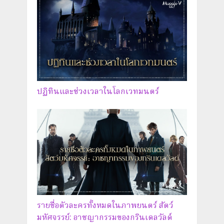
ปฏิทินและช่วงเวลาในโลกเวทมนตร์
รายชื่อตัวละครทั้งหมดในภาพยนตร์ สัตว์
มหัศจรรย์: อาชญากรรมของกรินเดลวัลด์