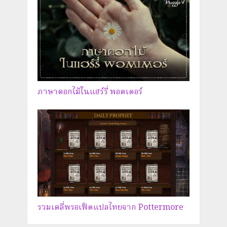
ภาษาดอกไม้ในแฮร์รี่ พอตเตอร์
รวมเดลี่พรอเฟ็ตแปลไทยจาก Pottermore