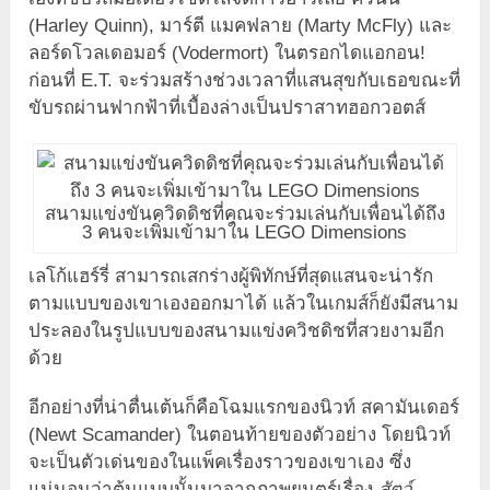
(Harley Quinn), มาร์ตี แมคฟลาย (Marty McFly) และ
ลอร์ดโวลเดอมอร์ (Vodermort) ในตรอกไดแอกอน!
ก่อนที่ E.T. จะร่วมสร้างช่วงเวลาที่แสนสุขกับเธอขณะที่
ขับรถผ่านฟากฟ้าที่เบื้องล่างเป็นปราสาทฮอกวอตส์
สนามแข่งขันควิดดิชที่คุณจะร่วมเล่นกับเพื่อนได้ถึง
3 คนจะเพิ่มเข้ามาใน LEGO Dimensions
เลโก้แฮร์รี่ สามารถเสกร่างผู้พิทักษ์ที่สุดแสนจะน่ารัก
ตามแบบของเขาเองออกมาได้ แล้วในเกมส์ก็ยังมีสนาม
ประลองในรูปแบบของสนามแข่งควิชดิชที่สวยงามอีก
ด้วย
อีกอย่างที่น่าตื่นเต้นก็คือโฉมแรกของนิวท์ สคามันเดอร์
(Newt Scamander) ในตอนท้ายของตัวอย่าง โดยนิวท์
จะเป็นตัวเด่นของในแพ็คเรื่องราวของเขาเอง ซึ่ง
แน่นอนว่าต้นแบบนั้นมาจากภาพยนตร์เรื่อง
สัตว์