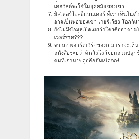
เดลวัลด์จะใช้ในยุคสมัยของเขา
มิสเตอร์โอลลิแวนเดอร์ ที่เราเห็นในตั
อาจเป็นพ่อของเขา เกอร์เวียส โอลลิแ
ยังไม่มีข้อมูลเปิดเผยว่าใครคืออาจา
เวอร์ราด???
จากภาพอาร์ตเวิร์กของเกม เราจะเห็
หนังสือระบุว่าต้นวิลโลว์จอมหวดปลูกขึ
คนที่เอามาปลูกคือดัมเบิลดอร์