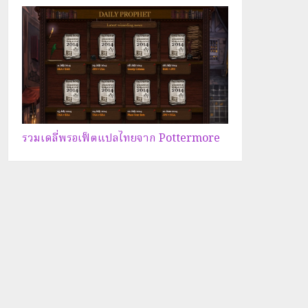
รวมเดลี่พรอเฟ็ตแปลไทยจาก Pottermore