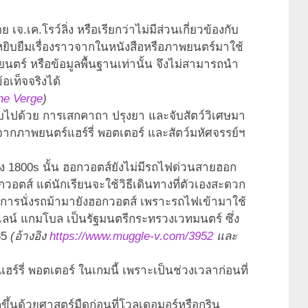
ย เจ.เค.โรว์ลิ่ง หรือเรียกว่าไม่มีส่วนเกี่ยวข้องกับ
ด้หยิบยืมเรื่องราวจากในหนังสือหรือภาพยนตร์มาใช้
ร์ หรือข้อมูลพื้นฐานเท่านั้น จึงไม่สามารถนำ
อเท็จจริงได้
The Verge
)
ปด้วย การเสกคาถา ปรุงยา และจับสัตว์วิเศษมา
ษจากภาพยนตร์แฮร์รี่ พอตเตอร์ และสัตว์มหัศจรรย์ฯ
่วง 1800s นั้น ฮอกวอตส์ยังไม่มีรถไฟด่วนสายฮอก
กวอตส์ แต่นักเรียนจะใช้วิธีเดินทางที่ตัวเองสะดวก
อการนั่งรถม้ามายังฮอกวอตส์ เพราะรถไฟเข้ามาใช้
าไลน์ แกมโบล เป็นรัฐมนตรีกระทรวงเวทมนตร์ ซึ่ง
35
(อ้างอิง
https://www.muggle-v.com/3952
และ
์รี่ พอตเตอร์ ในเกมนี้ เพราะเป็นช่วงเวลาก่อนที่
กขึ้นด้วยศาสตร์มืดก่อนที่โวลเดอมอร์หรือกริน