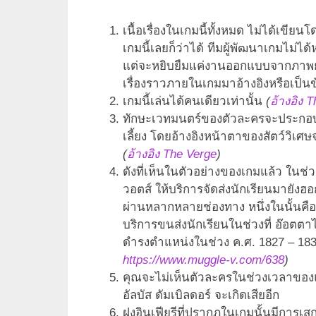
เนื้อเรื่องในเกมนี้ทั้งหมด ไม่ได้เขียนโด
เกมนี้เลยก็ว่าได้ ทีมผู้พัฒนาเกมไม่ไ
แต่จะหยิบยืมแค่งานออกแบบจากภาพยนต
เรื่องราวภายในเกมมาอ้างอิงหรือเป็นข้
เกมนี้เล่นได้คนเดียวเท่านั้น
(
อ้างอิง 
ทักษะเวทมนตร์ของตัวละครจะประกอบไ
เลี้ยง โดยอ้างอิงหน้าตาของสัตว์วิเศ
(
อ้างอิง The Verge
)
ดังที่เห็นในตัวอย่างของเกมแล้ว ในช
วอตส์ ให้บริการจัดส่งนักเรียนมายังฮอ
ผ่านหลากหลายช่องทาง หนึ่งในนั้นคื
บริการขนส่งนักเรียนในช่วงที่ อ๊อตต
ดำรงตำแหน่งในช่วง ค.ศ. 1827 – 18
https://www.muggle-v.com/638
)
คุณจะไม่เห็นตัวละครในช่วงเวลาของแฮร
อัลบัส ดัมเบิลดอร์ จะเกิดเสียอีก
ฝูงอินเฟียรีที่ปรากฎในเกมนั้นมีการเส