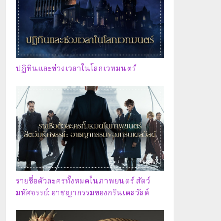
ปฏิทินและช่วงเวลาในโลกเวทมนตร์
รายชื่อตัวละครทั้งหมดในภาพยนตร์ สัตว์
มหัศจรรย์: อาชญากรรมของกรินเดลวัลด์