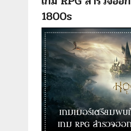
เกม RPG สำรวจฮอกว
1800s