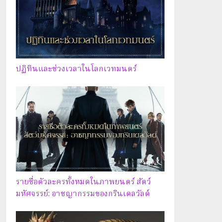
ปฏิทินและช่วงเวลาในโลกเวทมนตร์
รายชื่อตัวละครทั้งหมดในภาพยนตร์ สัตว์
มหัศจรรย์: อาชญากรรมของกรินเดลวัลด์