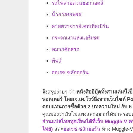
รถไฟสายด่วนฮอกวอตส์
น้ำยาสรรพรส
ศาสตราจารย์เคทเทิ่ลเบิร์น
กระจกเงาแห่งแอริเซด
หมวกคัดสรร
พีฟส์
ฮอเรซ ซลักฮอร์น
จึงสรุปง่ายๆ ว่า
หนังสืออีบุ๊คทั้งสามเล่มนี
พอตเตอร์ โดยเจ.เค.โรว์ลิ่งจากเว็บไซต์ P
ตอบแทนการซื้อด้วย 2 บทความใหม่ กับ 6 กา
คุณมองว่ามันไม่แพงและอยากได้มาครอบคร
อ่านแปลไทยทุกเรื่องได้ที่เว็บ Muggle-V ค
ไทย)
และ
ฮอเรซ ซลักฮอร์น
ทาง Muggle-V 