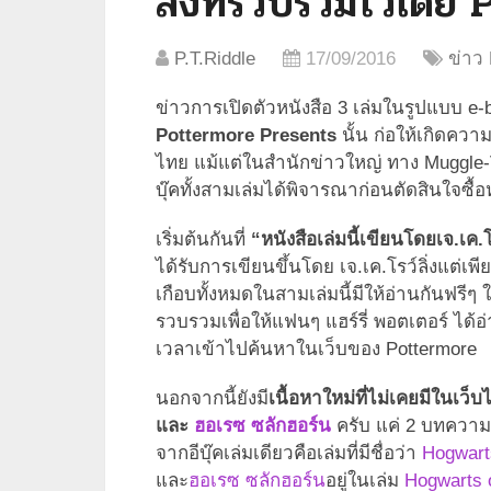
ลิ่งที่รวบรวมไว้โด
P.T.Riddle
17/09/2016
ข่าว
ข่าวการเปิดตัวหนังสือ 3 เล่มในรูปแบบ e
Pottermore Presents
นั้น ก่อให้เกิดควา
ไทย แม้แต่ในสำนักข่าวใหญ่ ทาง Muggle-V เ
บุ๊คทั้งสามเล่มได้พิจารณาก่อนตัดสินใจซื้อ
เริ่มต้นกันที่
“หนังสือเล่มนี้เขียนโดยเจ.เค.โ
ได้รับการเขียนขึ้นโดย เจ.เค.โรว์ลิ่งแต่เพีย
เกือบทั้งหมดในสามเล่มนี้มีให้อ่านกันฟรีๆ
รวบรวมเพื่อให้แฟนๆ แฮร์รี่ พอตเตอร์ ได
เวลาเข้าไปค้นหาในเว็บของ Pottermore
นอกจากนี้ยังมี
เนื้อหาใหม่ที่ไม่เคยมีในเว็
และ
ฮอเรซ ซลักฮอร์น
ครับ แค่ 2 บทความเท
จากอีบุ๊คเล่มเดียวคือเล่มที่มีชื่อว่า
Hogwart
และ
ฮอเรซ ซลักฮอร์น
อยู่ในเล่ม
Hogwarts o