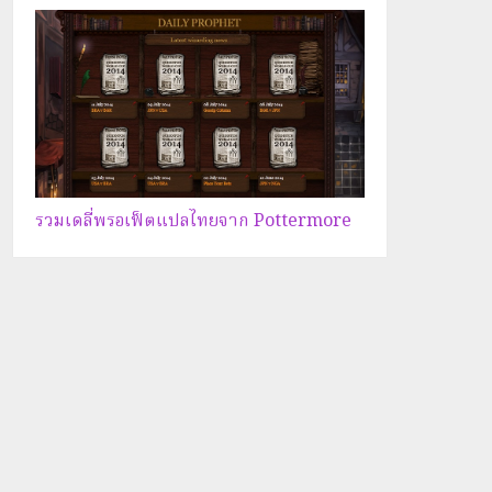
รวมเดลี่พรอเฟ็ตแปลไทยจาก Pottermore