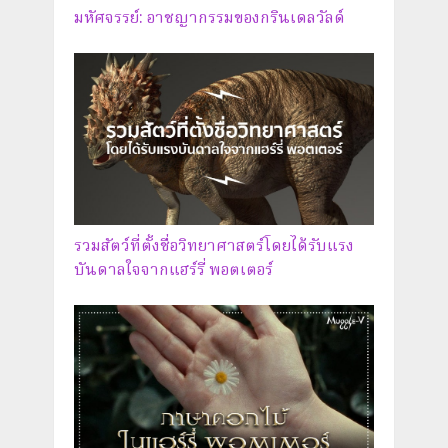
มหัศจรรย์: อาชญากรรมของกรินเดลวัลด์
รวมสัตว์ที่ตั้งชื่อวิทยาศาสตร์โดยได้รับแรง
บันดาลใจจากแฮร์รี่ พอตเตอร์