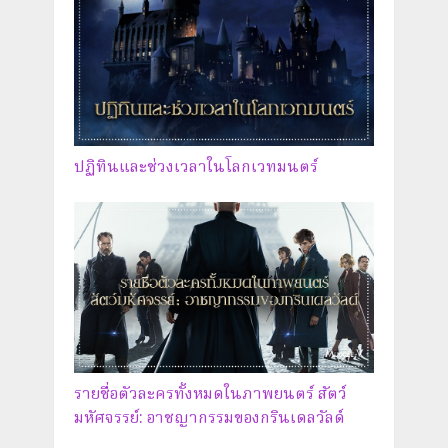
ปฏิทินและช่วงเวลาในโลกเวทมนตร์
รายชื่อตัวละครทั้งหมดในภาพยนตร์ สัตว์
มหัศจรรย์: อาชญากรรมของกรินเดลวัลด์