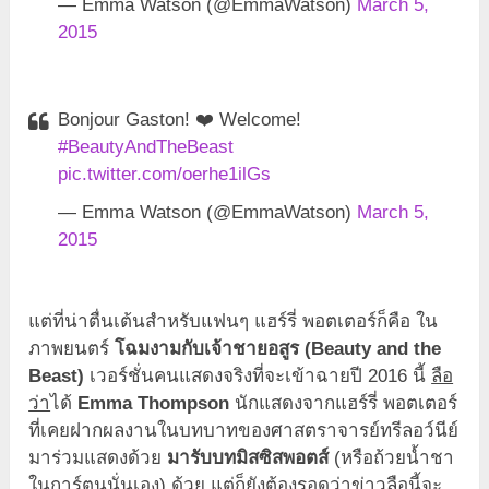
— Emma Watson (@EmmaWatson)
March 5,
2015
Bonjour Gaston! ❤️ Welcome!
#BeautyAndTheBeast
pic.twitter.com/oerhe1ilGs
— Emma Watson (@EmmaWatson)
March 5,
2015
แต่ที่น่าตื่นเต้นสำหรับแฟนๆ แฮร์รี่ พอตเตอร์ก็คือ ใน
ภาพยนตร์
โฉมงามกับเจ้าชายอสูร (Beauty and the
Beast)
เวอร์ชั่นคนแสดงจริงที่จะเข้าฉายปี 2016 นี้
ลือ
ว่า
ได้
Emma Thompson
นักแสดงจากแฮร์รี่ พอตเตอร์
ที่เคยฝากผลงานในบทบาทของศาสตราจารย์ทรีลอว์นีย์
มาร่วมแสดงด้วย
มารับบทมิสซิสพอตส์
(หรือถ้วยน้ำชา
ในการ์ตูนนั่นเอง) ด้วย แต่ก็ยังต้องรอดูว่าข่าวลือนี้จะ