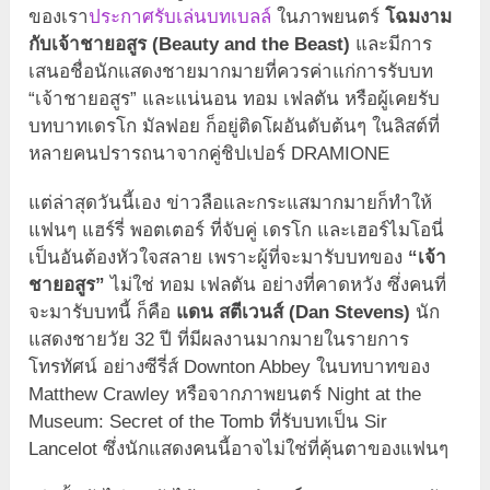
ของเรา
ประกาศรับเล่นบทเบลล์
ในภาพยนตร์
โฉมงาม
กับเจ้าชายอสูร (Beauty and the Beast)
และมีการ
เสนอชื่อนักแสดงชายมากมายที่ควรค่าแก่การรับบท
“เจ้าชายอสูร” และแน่นอน ทอม เฟลตัน หรือผู้เคยรับ
บทบาทเดรโก มัลฟอย ก็อยู่ติดโผอันดับต้นๆ ในลิสต์ที่
หลายคนปรารถนาจากคู่ชิปเปอร์ DRAMIONE
แต่ล่าสุดวันนี้เอง ข่าวลือและกระแสมากมายก็ทำให้
แฟนๆ แฮร์รี่ พอตเตอร์ ที่จับคู่ เดรโก และเฮอร์ไมโอนี่
เป็นอันต้องหัวใจสลาย เพราะผู้ที่จะมารับบทของ
“เจ้า
ชายอสูร”
ไม่ใช่ ทอม เฟลตัน อย่างที่คาดหวัง ซึ่งคนที่
จะมารับบทนี้ ก็คือ
แดน สตีเวนส์ (Dan Stevens)
นัก
แสดงชายวัย 32 ปี ที่มีผลงานมากมายในรายการ
โทรทัศน์ อย่างซีรี่ส์ Downton Abbey ในบทบาทของ
Matthew Crawley หรือจากภาพยนตร์ Night at the
Museum: Secret of the Tomb ที่รับบทเป็น Sir
Lancelot ซึ่งนักแสดงคนนี้อาจไม่ใช่ที่คุ้นตาของแฟนๆ