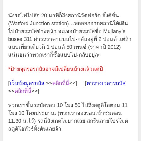
นั่งรถไฟไปสัก 20 นาทีก็ถึงสถานีวัตฟอร์ด จั๊งค์ชั่น
(Watford Junction station)…พอออกจากสถานีให้เดิน
ไปป้ายรถบัสข้างหน้า จะเจอป้ายรถบัสชื่อ Mullany’s
buses 311 ค่ารถราคาแบบไป-กลับอยู่ที่ 2 ปอนด์ แต่ถ้า
แบบเที่ยวเดียวก็ 1 ปอนด์ 50 เพนซ์ (ราคาปี 2012)
แน่นอนว่าพวกเราก็ซื้อแบบไป-กลับอยู่ละ
*ป้ายจุดรอรถบัสอาจมีเปลี่ยนบ้างแล้วแต่ปี
[
เว็บข้อมูลรถบัส
>>
คลิกที่นี่
<<] [
ตารางเวลารถบัส
>>
คลิกที่นี่
<<]
พวกเราขึ้นรถบัสรอบ 10 โมง 50 ไปถึงสตูดิโอตอน 11
โมง 10 โดยประมาณ (พวกเราจองรอบเข้าชมตอน
11.30 น.ไว้) รถนี่สังเกตไม่ยากเลย สกรีนลายโปรโมต
สตูดิโอทัวร์ทั้งคันเลยจ้า