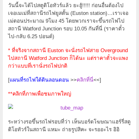
วันนี้จะได้ไปสตูดิโอทัวร์แล้ว ยะฮู้!!!!! ก่อนอื่นต้องไป
เจอเมเม่ที่สถานีรถไฟยูสตั้น (Euston station)…เราเจอ
เม่ตอนประมาณ 9โมง 45 โดยพวกเราจะขึ้นรถไฟไป
สถานี Watford Junction รอบ 10.05 กันที่นี่ (ราคาตั๋ว
ไป-กลับ 6.25 ปอนด์)
* ที่จริงจากสถานี Euston จะนั่งรถไฟสาย Overground
ไปสถานี Watford Junction ก็ได้นะ แต่ราคาตั๋วจะแพง
กว่าแบบที่เรานั่งรถไฟปกติ
[
แผนที่รถไฟใต้ดินลอนดอน
>>
คลิกที่นี่
<<]
**คลิกที่ภาพเพื่อชมภาพใหญ่
ระหว่างรอขึ้นรถไฟรอบที่ว่า เห็นบอร์ดโฆษณาแฮร์รี่สตู
ดิโอทัวร์ในสถานี แหมะ ถ่ายรูปสิคะ จะรออะไร อิอิ