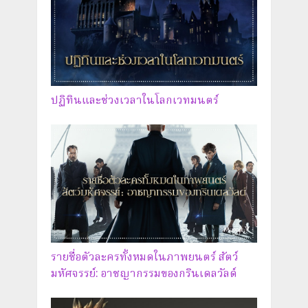
ปฏิทินและช่วงเวลาในโลกเวทมนตร์
รายชื่อตัวละครทั้งหมดในภาพยนตร์ สัตว์
มหัศจรรย์: อาชญากรรมของกรินเดลวัลด์