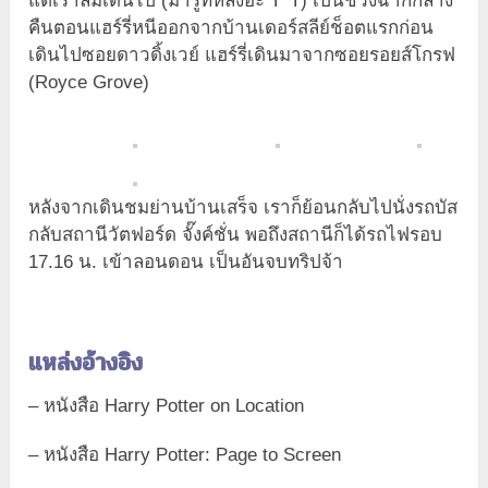
แต่เราลืมเดินไป (มารู้ทีหลังอ่ะ T^T) เป็นช่วงฉากกลาง
คืนตอนแฮร์รี่หนีออกจากบ้านเดอร์สลีย์ช็อตแรกก่อน
เดินไปซอยดาวดิ้งเวย์ แฮร์รี่เดินมาจากซอยรอยส์โกรฟ
(Royce Grove)
หลังจากเดินชมย่านบ้านเสร็จ เราก็ย้อนกลับไปนั่งรถบัส
กลับสถานีวัตฟอร์ด จั๊งค์ชั่น พอถึงสถานีก็ได้รถไฟรอบ
17.16 น. เข้าลอนดอน เป็นอันจบทริปจ้า
แหล่งอ้างอิง
– หนังสือ Harry Potter on Location
– หนังสือ Harry Potter: Page to Screen