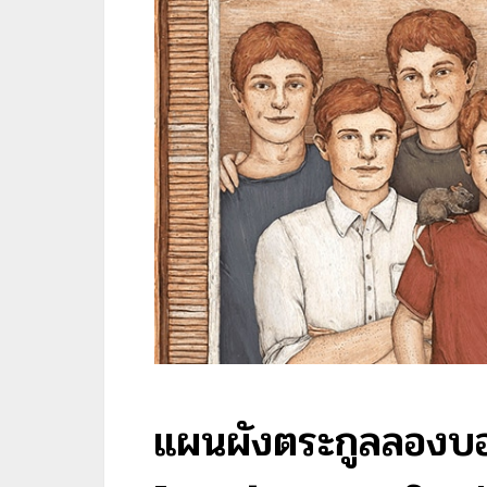
แผนผังตระกูลลองบ