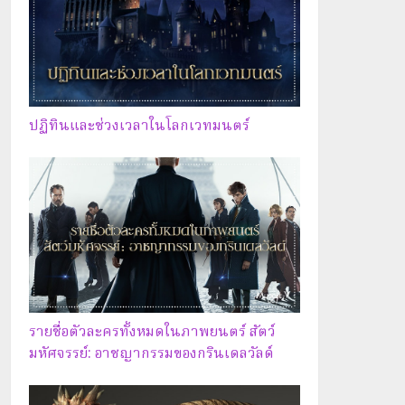
ปฏิทินและช่วงเวลาในโลกเวทมนตร์
รายชื่อตัวละครทั้งหมดในภาพยนตร์ สัตว์
มหัศจรรย์: อาชญากรรมของกรินเดลวัลด์