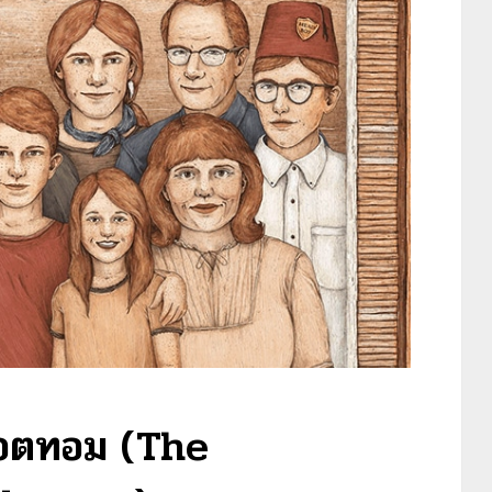
อตทอม (The