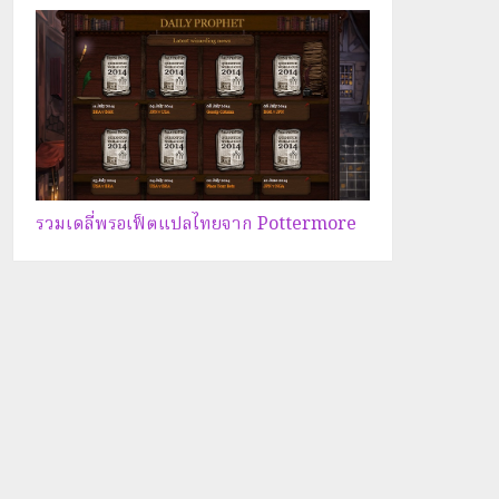
รวมเดลี่พรอเฟ็ตแปลไทยจาก Pottermore