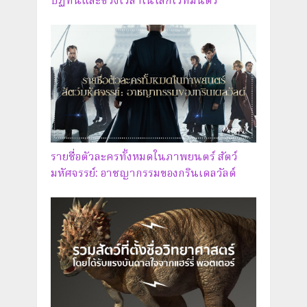
ปฏิทินและช่วงเวลาในโลกเวทมนตร์
รายชื่อตัวละครทั้งหมดในภาพยนตร์ สัตว์
มหัศจรรย์: อาชญากรรมของกรินเดลวัลด์