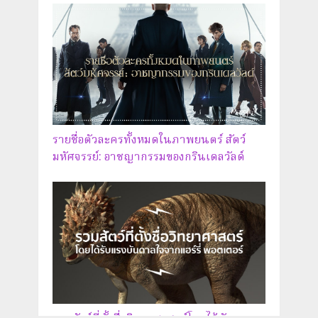
รายชื่อตัวละครทั้งหมดในภาพยนตร์ สัตว์
มหัศจรรย์: อาชญากรรมของกรินเดลวัลด์