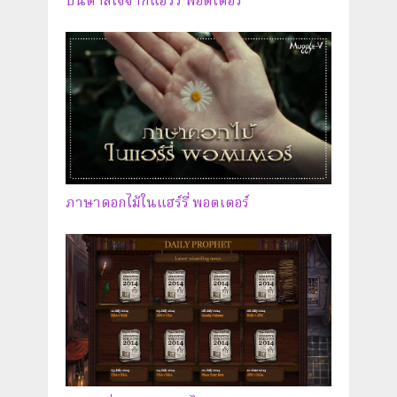
บันดาลใจจากแฮร์รี่ พอตเตอร์
ภาษาดอกไม้ในแฮร์รี่ พอตเตอร์