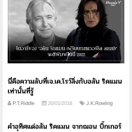
นี่คือความลับที่เจ.เค.โรว์ลิ่งกับอลัน ริคแมน
เท่านั้นที่รู้
P.T.Riddle
20/01/2016
J.K.Rowling
คำอุทิศแด่อลัน ริคแมน จากฌอน บิ๊กเกอร์