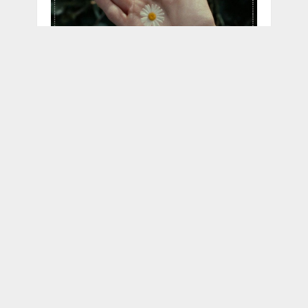
ภาษาดอกไม้ในแฮร์รี่ พอตเตอร์
รวมเดลี่พรอเฟ็ตแปลไทยจาก Pottermore