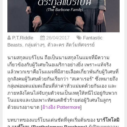
P.T.Riddle
26/04/2017
Fantastic
Beasts
,
กลุ่มต่างๆ
,
ตัวละคร สัตว์มหัศจรรย์
นามสกุลแบร์โบน ถือเป็นนามสกุลโนแมจที่มีความ
เกี่ยวข้องกับผู้วิเศษในอเมริกาอย่างยิ่ง เพราะแท้จริง
แล้วพวกเขาคือโนแมจที่มีสายเลือดเกี่ยวพันกับผู้วิเศษที่
ถูกสังคมผู้วิเศษด้วยกันเรียกว่า “สเคาเรอร์” ซึ่งหมายถึง
กลุ่มพ่อมดแม่มดเถื่อนที่ล่าค่าหัวแม่มดด้วยกันเอง และ
ภายหลังโดนไล่จับกุมตัวจนเป็นเหตุให้หนีไปอยู่กับพวก
โนแมจและบ่มเพาะทัศนคติชั่วร้ายต่อผู้วิเศษในลูกๆ
ด้วยแรงอาฆาต [
อ้างอิง Pottermore
]
บทบาทของแบร์โบนเด่นชัดที่จุดเริ่มต้นของ
บาร์โทโลมิ