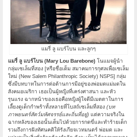
แมรี่ ลู แบร์โบน และลูกๆ
แมรี่ ลู แบร์โบน (Mary Lou Barebone)
โนแมจผู้นำ
กลุ่มเซเล็มที่สอง [หรือชื่อเต็ม สมาคมการกุศลเพื่อเซเล็ม
ใหม่ (New Salem Philanthropic Society) NSPS] กลุ่ม
ซึ่งมีบทบาทในการต่อต้านการมีอยู่ของพ่อมดแม่มดใน
สังคมอเมริกา เธอเป็นผู้หญิงที่เคร่งศาสนา และหัว
รุนแรง ฉากหน้าของเธอคือหญิงผู้ใจดีมีเมตตาในการ
เลี้ยงดูเด็กกำพร้าทั้งหลายที่โบสถ์เซเล็มที่สอง
(บท
ภาพยนตร์สัตว์มหัศจรรย์และถิ่นที่อยู่)
แต่ความจริงใน
ฉากหลังของเธอนั้นเต็มไปด้วยการกดขี่และทำร้ายเด็ก
รวมถึงการฝังทัศนคติให้รังเกียจเวทมนตร์ พ่อมด และ