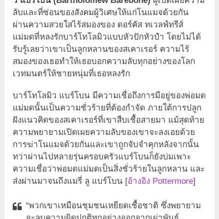
ว แบร์โบน (Bartholomew Barebone)
ผู้เปิดเผยความ
ลับและที่ซ่อนของสังคมผู้วิเศษให้แก่โนแมจด้วยกัน
ผ่านความสวยใสไร้สมองของ ดอร์คัส ทเวลฟ์ทรีส์
แม่มดที่หลงรักบาร์โทโลมิวแบบหัวปักหัวปำ โดยไม่ได้
รับรู้เลยว่าเขาเป็นลูกหลานของสเคาเรอร์ ความไร้
สมองของเธอทำให้เธอบอกความลับทุกอย่างของโลก
เวทมนตร์ให้ชายหนุ่มที่เธอหลงรัก
บาร์โทโลมิว แบร์โบน มีความเชื่อถึงการมีอยู่ของพ่อมด
แม่มดนั้นเป็นความชั่วร้ายที่ต้องกำจัด ภายใต้การปลูก
ฝังแนวคิดของสเคาเรอร์ที่เขาสืบเชื้อสายมา แม้สุดท้าย
ความพยายามเปิดเผยความลับของเขาจะลงเอยด้วย
การฆ่าโนแมจด้วยกันและเขาถูกจับจำคุกหลังจากนั้น
ทว่าผ่านไปหลายรุ่นครอบครัวแบร์โบนก็ยังบ่มเพาะ
ความเชื่อว่าพ่อมดแม่มดเป็นสิ่งชั่วร้ายในลูกหลาน และ
ส่งผ่านมาจนถึงแมรี่ ลู แบร์โบน [
อ้างอิง Pottermore
]
“พวกเขาเหมือนชุมชนเหยียดเชื้อชาติ ซึ่งพยายาม
จะลบความผิดปกติทุกอย่างออกจากเผ่าพันธุ์