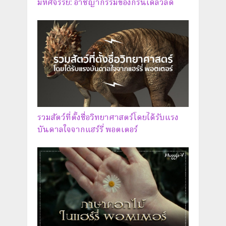
มหัศจรรย์: อาชญากรรมของกรินเดลวัลด์
รวมสัตว์ที่ตั้งชื่อวิทยาศาสตร์โดยได้รับแรง
บันดาลใจจากแฮร์รี่ พอตเตอร์