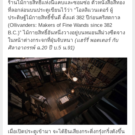
ร้านไม้กายสิทธิ์แห่งนี้แคบและซอมซ่อ ตัวหนังสือสีทอง
ที่ลอกล่อนบนประตูเขียนไว้ว่า “โอลลิแวนเดอร์ ผู้
ประดิษฐ์ไม้กายสิทธิ์ชั้นดี ตั้งแต่ 382 ปีก่อนคริสตกาล
(Ollivanders: Makers of Fine Wands since 382
B.C.)” ไม้กายสิทธิ์อันหนึ่งวางอยู่บนหมอนสีม่วงซีดจาง
ในหน้าต่างกระจกที่ฝุ่นจับหนา
(แฮร์รี่ พอตเตอร์ กับ
ศิลาอาถรรพ์ ฉ.20 ปี บ.5 น.91)
เมื่อเปิดประตูเข้ามา จะได้ยินเสียงกระดิ่งกรุ๋งกริ๋งดังขึ้น