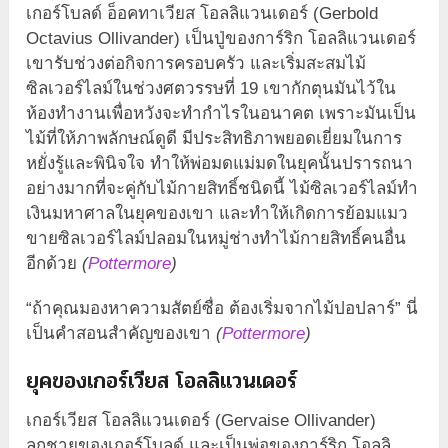
เกอร์โบลด์ อ็อคทาเวียส โอลลิแวนเดอร์ (Gerbold
Octavius Ollivander) เป็นปู่ของการ์ริก โอลลิแวนเดอร์
เขารับช่วงต่อกิจการครอบครัว และเริ่มสะสมไม้
ซิลเวอร์ไลม์ในช่วงศตวรรษที่ 19 เขากักตุนมันไว้ใน
ห้องทำงานเพื่อหวังจะทำกำไรในอนาคต เพราะมันเป็น
ไม้ที่ให้ภาพลักษณ์ดูดี มีประสิทธิภาพยอดเยี่ยมในการ
หยั่งรู้และพินิจใจ ทำให้พ่อมดแม่มดในยุคนั้นปรารถนา
อย่างมากที่จะคู่กับไม้กายสิทธิ์ชนิดนี้ ไม้ซิลเวอร์ไลม์ทำ
เงินมหาศาลในยุคของเขา และทำให้เกิดการย้อมแมว
ขายซิลเวอร์ไลม์ปลอมในหมู่ช่างทำไม้กายสิทธิ์คนอื่น
อีกด้วย
(
Pottermore
)
“ถ้าคุณมองหาความสัตย์ซื่อ ต้องเริ่มจากไม้ปอปลาร์” นี่
เป็นคำสอนสำคัญของเขา
(
Pottermore
)
ยุคของเกอร์เวียส โอลลิแวนเดอร์
เกอร์เวียส โอลลิแวนเดอร์ (Gervaise Ollivander)
ลูกชายของเกอร์โบลด์ และเป็นพ่อของการ์ริก โอลลิ