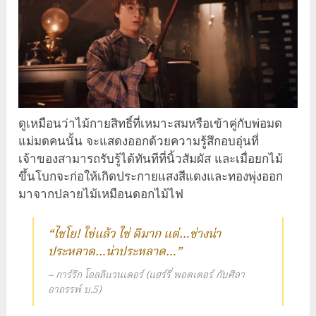
ดูเหมือนว่าไม้กายสิทธิ์ที่เหมาะสมหรือเข้าคู่กับพ่อมด
แม่มดคนนั้น จะแสดงออกด้วยความรู้สึกอบอุ่นที่
เจ้าของสามารถรับรู้ได้ทันทีที่นิ้วสัมผัส และเมื่อยกไม้
ขึ้นโบกจะก่อให้เกิดประกายแสงสีแดงและทองพุ่งออก
มาจากปลายไม้เหมือนดอกไม้ไฟ
“ไชโย! ใช่แล้ว ใช่ ดีมาก แต่…ช่างน่า
ประหลาด…น่าประหลาด…”
– การ์ริก โอลลิแวนเดอร์ (แฮร์รี่ พอตเตอร์ กับศิลา
อาถรรพ์ บ.5)