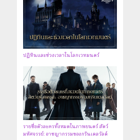
ปฏิทินและช่วงเวลาในโลกเวทมนตร์
รายชื่อตัวละครทั้งหมดในภาพยนตร์ สัตว์
มหัศจรรย์: อาชญากรรมของกรินเดลวัลด์