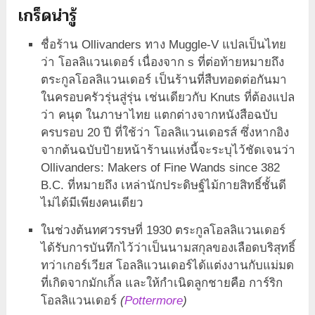
เกร็ดน่ารู้
ชื่อร้าน Ollivanders ทาง Muggle-V แปลเป็นไทย
ว่า โอลลิแวนเดอร์ เนื่องจาก s ที่ต่อท้ายหมายถึง
ตระกูลโอลลิแวนเดอร์ เป็นร้านที่สืบทอดต่อกันมา
ในครอบครัวรุ่นสู่รุ่น เช่นเดียวกับ Knuts ที่ต้องแปล
ว่า คนุต ในภาษาไทย แตกต่างจากหนังสือฉบับ
ครบรอบ 20 ปี ที่ใช้ว่า โอลลิแวนเดอรส์ ซึ่งหากอิง
จากต้นฉบับป้ายหน้าร้านแห่งนี้จะระบุไว้ชัดเจนว่า
Ollivanders: Makers of Fine Wands since 382
B.C. ที่หมายถึง เหล่านักประดิษฐ์ไม้กายสิทธิ์ชั้นดี
ไม่ได้มีเพียงคนเดียว
ในช่วงต้นทศวรรษที่ 1930 ตระกูลโอลลิแวนเดอร์
ได้รับการบันทึกไว้ว่าเป็นนามสกุลของเลือดบริสุทธิ์
ทว่าเกอร์เวียส โอลลิแวนเดอร์ได้แต่งงานกับแม่มด
ที่เกิดจากมักเกิ้ล และให้กำเนิดลูกชายคือ การ์ริก
โอลลิแวนเดอร์
(
Pottermore
)