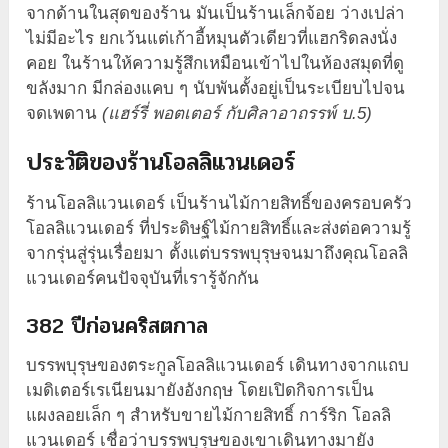
จากด้านในสุดของร้าน มันเป็นร้านเล็กจ้อย ว่างเปล่า
ไม่มีอะไร ยกเว้นแต่เก้าอี้หมุนตัวเดียวที่แฮกริดลงนั่ง
คอย ในร้านให้ความรู้สึกเหมือนเข้าไปในห้องสมุดที่ดู
ขลังมาก มีกล่องแคบ ๆ นับพันตั้งอยู่เป็นระเบียบไปจน
จดเพดาน
(แฮร์รี่ พอตเตอร์ กับศิลาอาถรรพ์ บ.5)
ประวัติของร้านโอลลิแวนเดอร์
ร้านโอลลิแวนเดอร์ เป็นร้านไม้กายสิทธิ์ของครอบครัว
โอลลิแวนเดอร์ ที่ประดิษฐ์ไม้กายสิทธิ์และส่งต่อความรู้
จากรุ่นสู่รุ่นเรื่อยมา ตั้งแต่บรรพบุรุษจนมาถึงคุณโอลลิ
แวนเดอร์คนปัจจุบันที่เรารู้จักกัน
382 ปีก่อนคริสตกาล
บรรพบุรุษของตระกูลโอลลิแวนเดอร์ เดินทางจากแถบ
เมดิเตอร์เรเนียนมายังอังกฤษ โดยเปิดกิจการเป็น
แผงลอยเล็ก ๆ สำหรับขายไม้กายสิทธิ์ การ์ริก โอลลิ
แวนเดอร์ เชื่อว่าบรรพบุรุษของเขาเดินทางมายัง