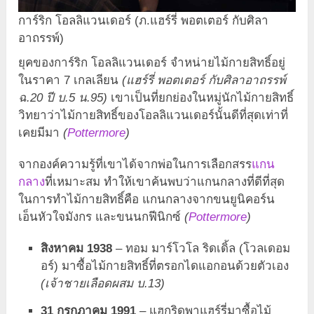
การ์ริก โอลลิแวนเดอร์ (ภ.แฮร์รี่ พอตเตอร์ กับศิลา
อาถรรพ์)
ยุคของการ์ริก โอลลิแวนเดอร์ จำหน่ายไม้กายสิทธิ์อยู่
ในราคา 7 เกลเลียน
(แฮร์รี่ พอตเตอร์ กับศิลาอาถรรพ์
ฉ.20 ปี บ.5 น.95)
เขาเป็นที่ยกย่องในหมู่นักไม้กายสิทธิ์
วิทยาว่าไม้กายสิทธิ์ของโอลลิแวนเดอร์นั้นดีที่สุดเท่าที่
เคยมีมา
(
Pottermore
)
จากองค์ความรู้ที่เขาได้จากพ่อในการเลือกสรร
แกน
กลาง
ที่เหมาะสม ทำให้เขาค้นพบว่าแกนกลางที่ดีที่สุด
ในการทำไม้กายสิทธิ์คือ แกนกลางจากขนยูนิคอร์น
เอ็นหัวใจมังกร และขนนกฟีนิกซ์
(
Pottermore
)
สิงหาคม 1938
– ทอม มาร์โวโล ริดเดิ้ล (โวลเดอม
อร์) มาซื้อไม้กายสิทธิ์ที่ตรอกไดแอกอนด้วยตัวเอง
(เจ้าชายเลือดผสม บ.13)
31 กรกฎาคม 1991
– แฮกริดพาแฮร์รี่มาซื้อไม้